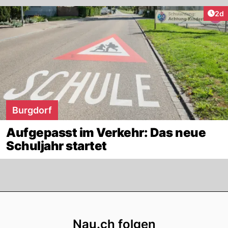
Arti
2d
Burgdorf
Aufgepasst im Verkehr: Das neue
Schuljahr startet
Footer
Nau.ch folgen