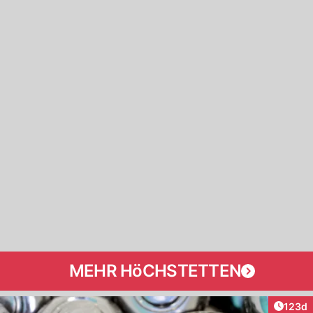
MEHR HöCHSTETTEN
Artike
123d