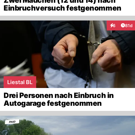
Zwei Mädchen (12 und 14) nach
Einbruchversuch festgenommen
Artik
6
81d
Interaktione
Liestal BL
Drei Personen nach Einbruch in
Autogarage festgenommen