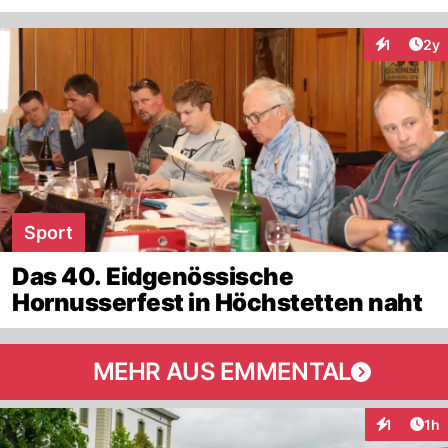
Arti
1
2y
Interaktion
Sport
Das 40. Eidgenössische
Hornusserfest in Höchstetten naht
MEHR AUS EMMENTAL
Art
1
1h
Interaktion