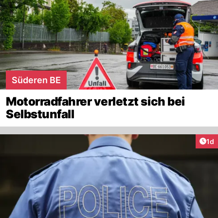
Süderen BE
Motorradfahrer verletzt sich bei
Selbstunfall
Art
1d