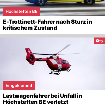
Höchstetten BE
E-Trottinett-Fahrer nach Sturz in
kritischem Zustand
Arti
2y
Eingeklemmt
Lastwagenfahrer bei Unfall in
Höchstetten BE verletzt