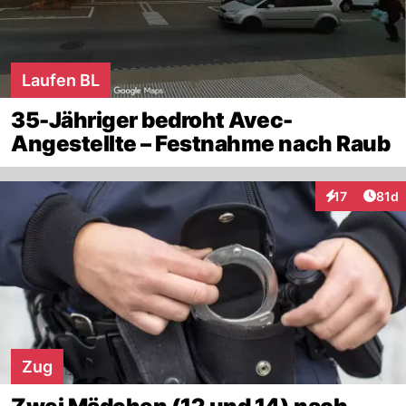
Laufen BL
35-Jähriger bedroht Avec-
Angestellte – Festnahme nach Raub
Artik
17
81d
Interaktionen
Zug