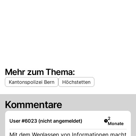
Mehr zum Thema:
Kantonspolizei Bern
Höchstetten
Kommentare
Artikel veröff
2
User #6023 (nicht angemeldet)
Monate
Mit dem Weglassen von Informationen macht