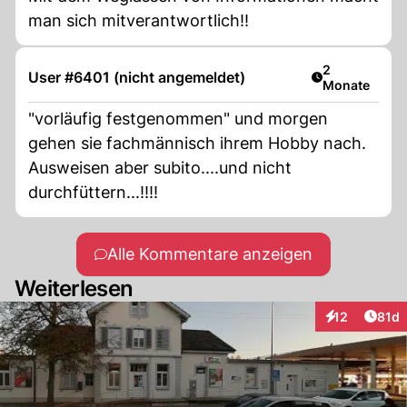
man sich mitverantwortlich!!
Artikel veröff
2
User #6401 (nicht angemeldet)
Monate
"vorläufig festgenommen" und morgen
gehen sie fachmännisch ihrem Hobby nach.
Ausweisen aber subito....und nicht
durchfüttern...!!!!
Alle Kommentare anzeigen
Weiterlesen
Artik
12
81d
Interaktionen