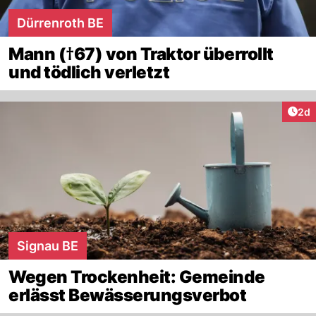
Dürrenroth BE
Mann (†67) von Traktor überrollt
und tödlich verletzt
Arti
2d
Signau BE
Wegen Trockenheit: Gemeinde
erlässt Bewässerungsverbot