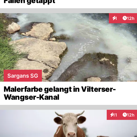
Fallen getappt
Artik
1
12h
Interaktione
Sargans SG
Malerfarbe gelangt in Vilterser-
Wangser-Kanal
Artik
11
12h
Interaktionen