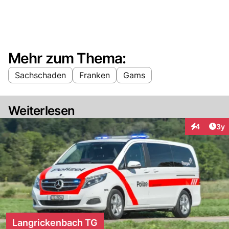
Mehr zum Thema:
Sachschaden
Franken
Gams
Weiterlesen
Arti
4
3y
Interaktion
Langrickenbach TG