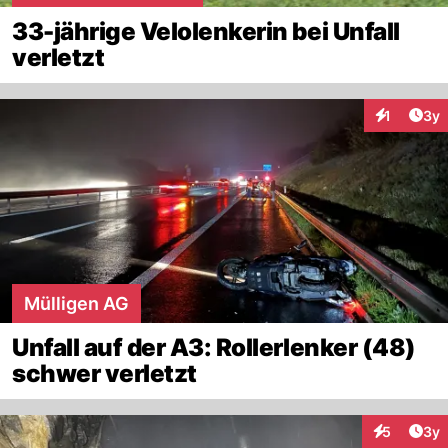
33-jährige Velolenkerin bei Unfall
verletzt
Arti
1
3y
Interaktion
Mülligen AG
Unfall auf der A3: Rollerlenker (48)
schwer verletzt
Arti
5
3y
Interaktion