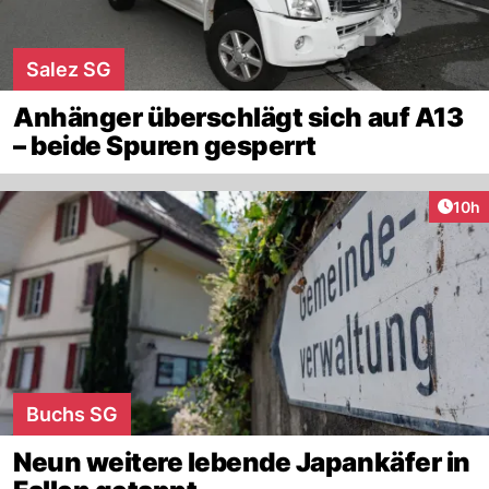
Salez SG
Anhänger überschlägt sich auf A13
– beide Spuren gesperrt
Artik
10h
Buchs SG
Neun weitere lebende Japankäfer in