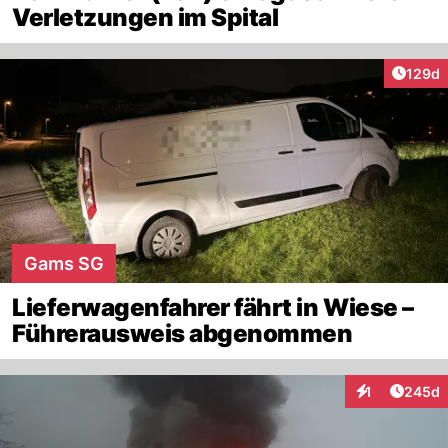
Verletzungen im Spital
Artike
129d
Gams SG
Lieferwagenfahrer fährt in Wiese –
Führerausweis abgenommen
Artikel
1
245d
Interaktionen