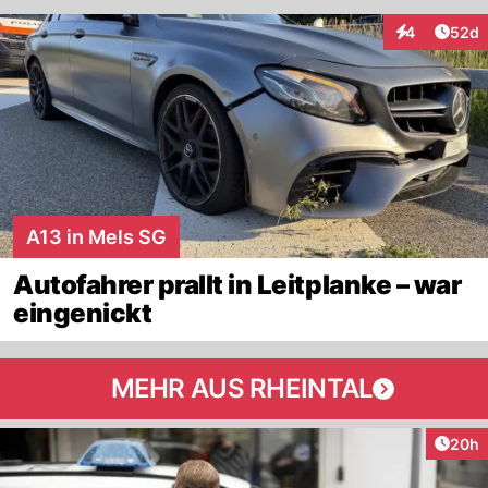
Artik
4
52d
Interaktionen
A13 in Mels SG
Autofahrer prallt in Leitplanke – war
eingenickt
MEHR AUS RHEINTAL
Artik
20h