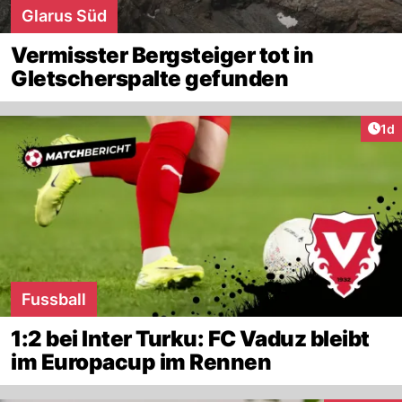
Glarus Süd
Vermisster Bergsteiger tot in
Gletscherspalte gefunden
Art
1d
Fussball
1:2 bei Inter Turku: FC Vaduz bleibt
im Europacup im Rennen