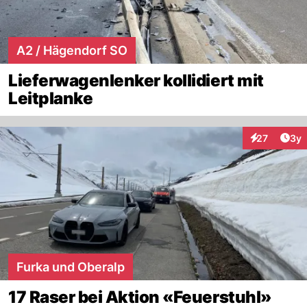
A2 / Hägendorf SO
Lieferwagenlenker kollidiert mit
Leitplanke
Arti
27
3y
Interaktione
Furka und Oberalp
17 Raser bei Aktion «Feuerstuhl»