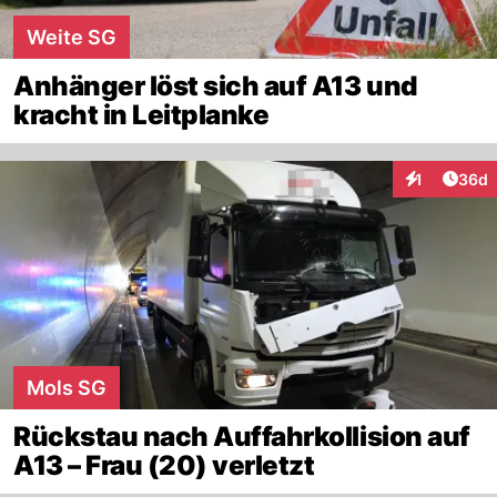
Weite SG
Anhänger löst sich auf A13 und
kracht in Leitplanke
Artik
1
36d
Interaktione
Mols SG
Rückstau nach Auffahrkollision auf
A13 – Frau (20) verletzt