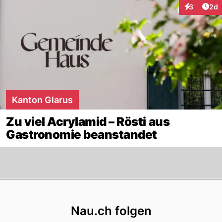
Arti
3
2d
Interaktion
Kanton Glarus
Zu viel Acrylamid – Rösti aus
Gastronomie beanstandet
Footer
Nau.ch folgen