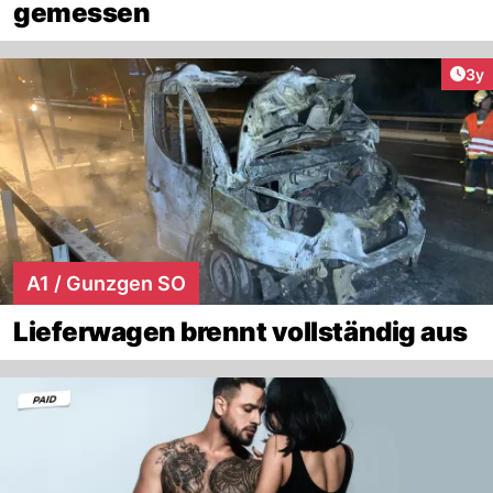
gemessen
Arti
3y
A1 / Gunzgen SO
Lieferwagen brennt vollständig aus