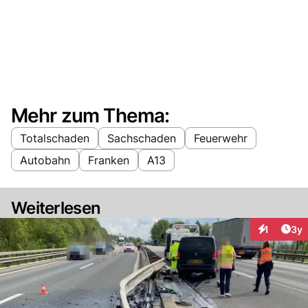
Mehr zum Thema:
Totalschaden
Sachschaden
Feuerwehr
Autobahn
Franken
A13
Weiterlesen
Arti
1
3y
Interaktion