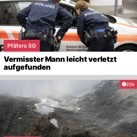
Pfäfers SG
Vermisster Mann leicht verletzt
aufgefunden
Artik
22h