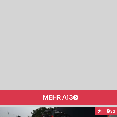
MEHR A13
Arti
1
3d
Interaktion