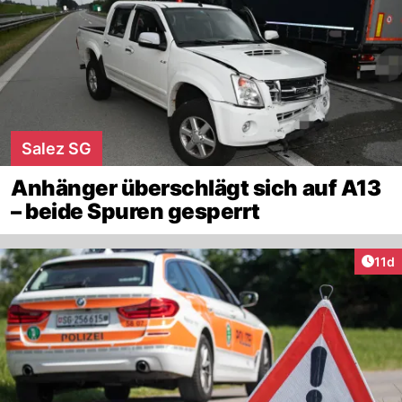
Salez SG
Anhänger überschlägt sich auf A13
– beide Spuren gesperrt
Artik
11d