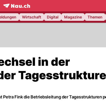
frontpage.
NAU.ch
meldungen
Wirtschaft
Digital
Magazine
Themen
chsel in der
 der Tagesstruktur
 Petra Fink die Betriebsleitung der Tagesstrukturen p