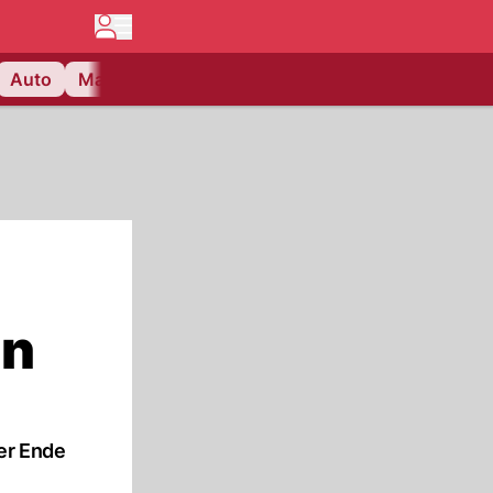
Auto
Matchcenter
Videos
Nau Plus
Lifestyle
en
er Ende