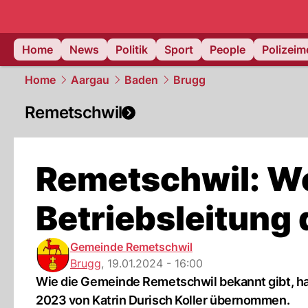
Home
News
Politik
Sport
People
Polizei
Home
Aargau
Baden
Brugg
Remetschwil
Remetschwil: We
Betriebsleitung
Gemeinde Remetschwil
Brugg
,
19.01.2024 - 16:00
Wie die Gemeinde Remetschwil bekannt gibt, hat
2023 von Katrin Durisch Koller übernommen.