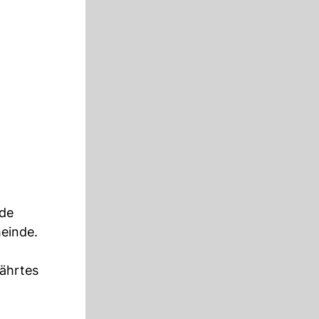
nde
meinde.
währtes