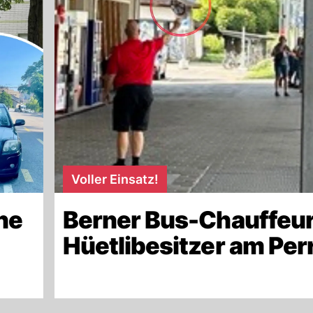
Voller Einsatz!
ne
Berner Bus-Chauffeur
Hüetlibesitzer am Per