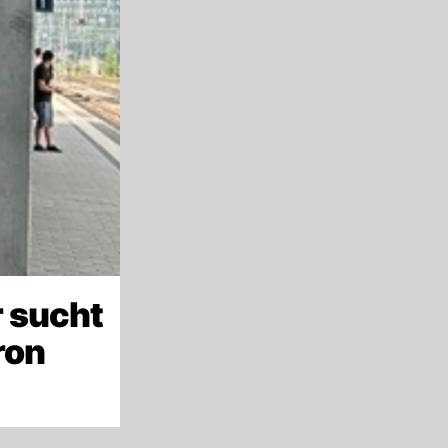
 sucht
ron