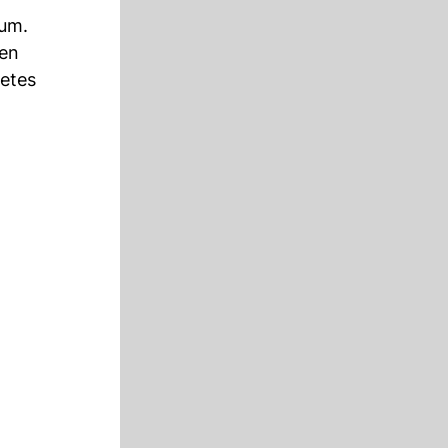
 um.
nen
tetes