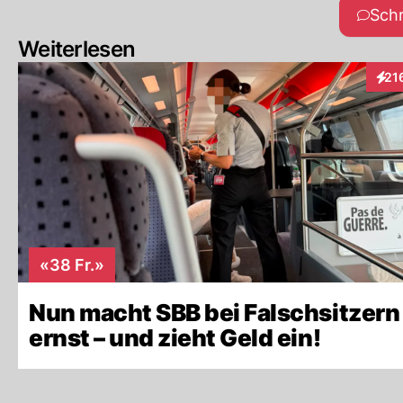
Sch
Weiterlesen
21
Inte
«38 Fr.»
Nun macht SBB bei Falschsitzern
ernst – und zieht Geld ein!