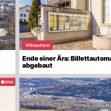
Villnachern
Ende einer Ära: Billettautom
abgebaut
Artikel veröffentlicht:
359d
raktionen