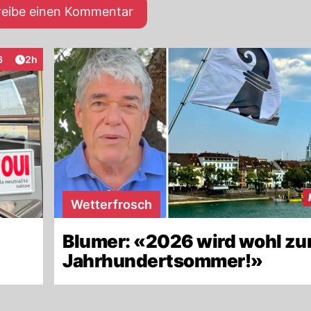
reibe einen Kommentar
Artikel veröffentlicht:
6
2h
raktionen
Wetterfrosch
Blumer: «2026 wird wohl z
Jahrhundertsommer!»