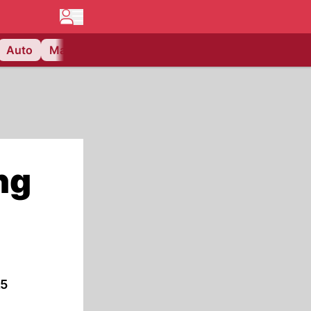
Auto
Matchcenter
Videos
Nau Plus
Lifestyle
ng
25