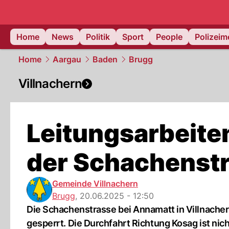
Home
News
Politik
Sport
People
Polizei
Home
Aargau
Baden
Brugg
Villnachern
Leitungsarbeite
der Schachenst
Gemeinde Villnachern
Brugg
,
20.06.2025 - 12:50
Die Schachenstrasse bei Annamatt in Villnacher
gesperrt. Die Durchfahrt Richtung Kosag ist nich