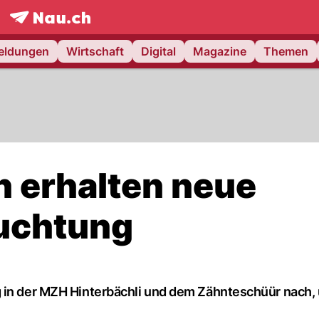
frontpage.
NAU.ch
meldungen
Wirtschaft
Digital
Magazine
Themen
 erhalten neue
euchtung
g in der MZH Hinterbächli und dem Zähnteschüür nach,