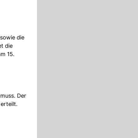
sowie die
t die
am 15.
 muss. Der
rteilt.