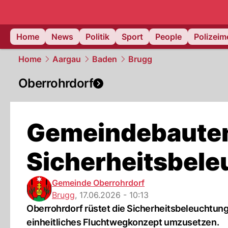
Home
News
Politik
Sport
People
Polizei
Home
Aargau
Baden
Brugg
Oberrohrdorf
Gemeindebauten
Sicherheitsbel
Gemeinde Oberrohrdorf
Brugg
,
17.06.2026 - 10:13
Oberrohrdorf rüstet die Sicherheitsbeleuchtun
einheitliches Fluchtwegkonzept umzusetzen.