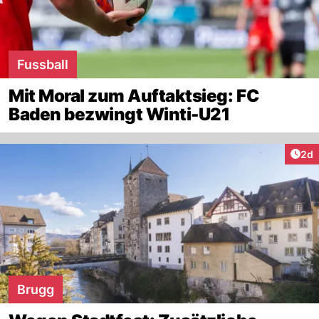
Fussball
Mit Moral zum Auftaktsieg: FC
Baden bezwingt Winti-U21
Arti
2d
Brugg