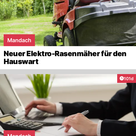
Mandach
Neuer Elektro-Rasenmäher für den
Hauswart
Artike
101d