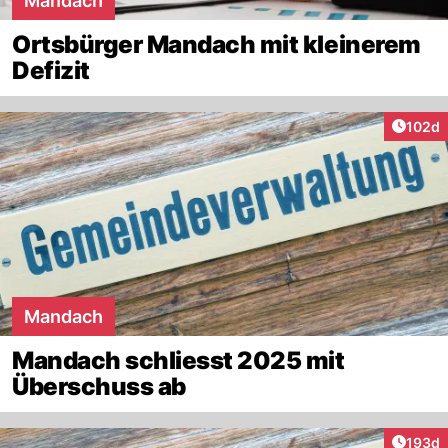
Mandach
Ortsbürger Mandach mit kleinerem
Defizit
Artike
102d
Mandach
Mandach schliesst 2025 mit
Überschuss ab
Artike
193d