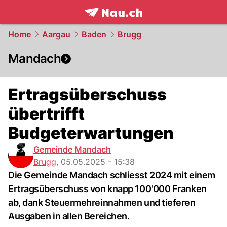
frontpage.
NAU.ch
Home
Aargau
Baden
Brugg
Mandach
Ertragsüberschuss
übertrifft
Budgeterwartungen
Gemeinde Mandach
Brugg
,
05.05.2025 - 15:38
Die Gemeinde Mandach schliesst 2024 mit einem
Ertragsüberschuss von knapp 100'000 Franken
ab, dank Steuermehreinnahmen und tieferen
Ausgaben in allen Bereichen.