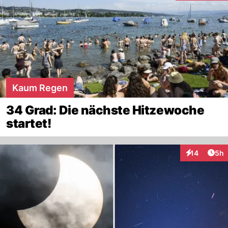
Kaum Regen
34 Grad: Die nächste Hitzewoche
startet!
Arti
14
5h
Interaktione