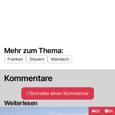
Mehr zum Thema:
Franken
Steuern
Mandach
Kommentare
Schreibe einen Kommentar
Weiterlesen
Arti
431
5h
Interaktionen