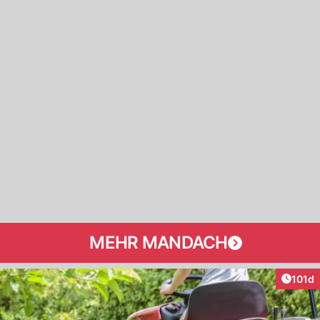
MEHR MANDACH
Artike
101d