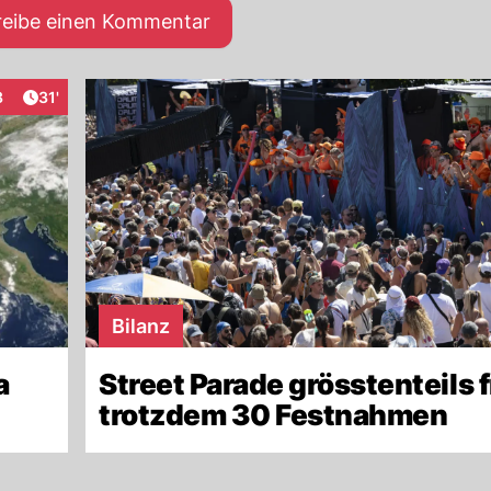
reibe einen Kommentar
Artikel veröffentlicht:
3
31'
eraktionen
Bilanz
a
Street Parade grösstenteils f
trotzdem 30 Festnahmen