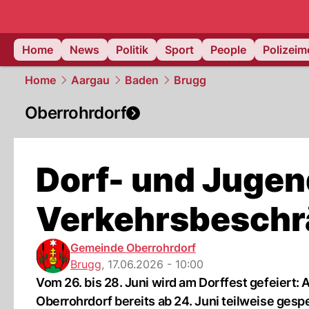
Home
News
Politik
Sport
People
Polizei
Home
Aargau
Baden
Brugg
Oberrohrdorf
Dorf- und Jugen
Verkehrsbesch
Gemeinde Oberrohrdorf
Brugg
,
17.06.2026 - 10:00
Vom 26. bis 28. Juni wird am Dorffest gefeiert:
Oberrohrdorf bereits ab 24. Juni teilweise gespe