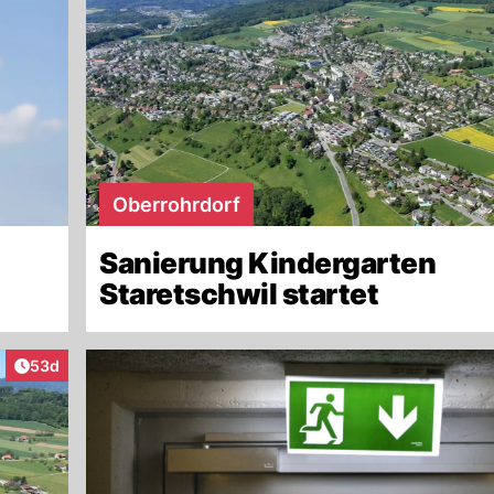
Oberrohrdorf
Sanierung Kindergarten
Staretschwil startet
Artikel veröffentlicht:
53d