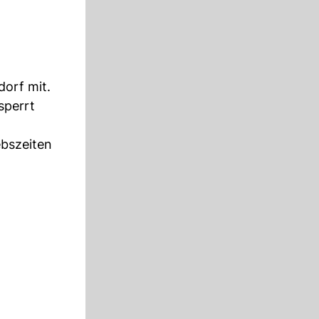
dorf mit.
sperrt
ebszeiten