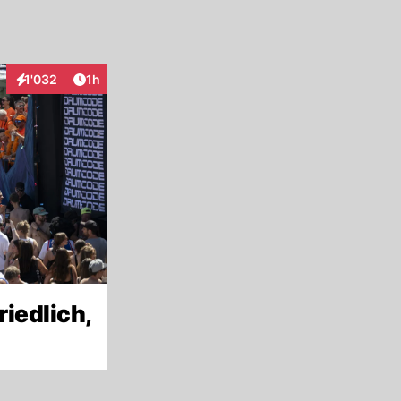
Artikel veröffentlicht:
1'032
1h
Interaktionen
riedlich,