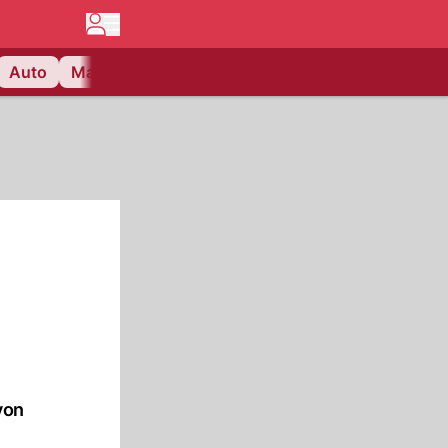
Auto
Matchcenter
Videos
Nau Plus
Lifestyle
von