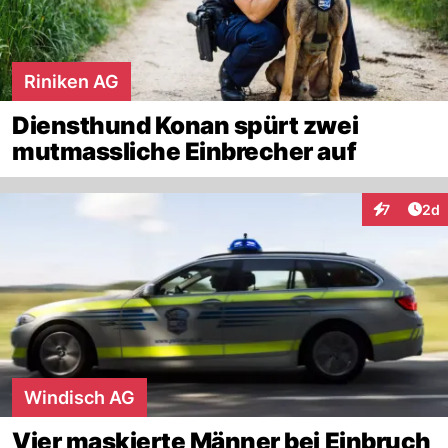
Riniken AG
Diensthund Konan spürt zwei
mutmassliche Einbrecher auf
Arti
7
2d
Interaktion
Windisch AG
Vier maskierte Männer bei Einbruch