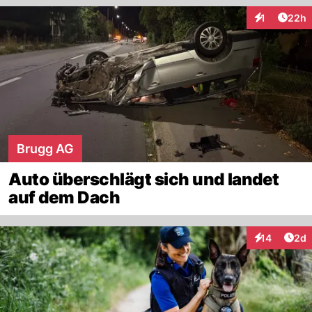
Artik
1
22h
Interaktione
Brugg AG
Auto überschlägt sich und landet
auf dem Dach
Arti
14
2d
Interaktione