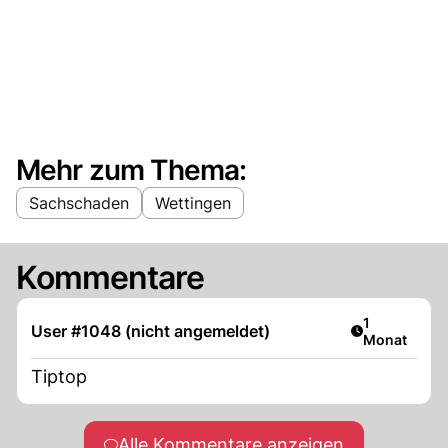
Mehr zum Thema:
Sachschaden
Wettingen
Kommentare
Artikel veröf
1
User #1048 (nicht angemeldet)
Monat
Tiptop
Alle Kommentare anzeigen