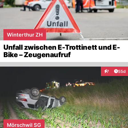
Winterthur ZH
Unfall zwischen E-Trottinett und E-
Bike – Zeugenaufruf
Artik
7
55d
Interaktionen
Mörschwil SG