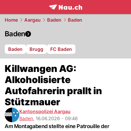
frontpage.
NAU.ch
Home
Aargau
Baden
Baden
Baden
Baden
Brugg
FC Baden
Killwangen AG:
Alkoholisierte
Autofahrerin prallt in
Stützmauer
Kantonspolizei Aargau
Baden
,
16.06.2026 - 09:46
Am Montagabend stellte eine Patrouille der