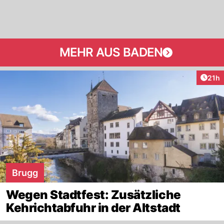
MEHR AUS BADEN
Artik
21h
Brugg
Wegen Stadtfest: Zusätzliche
Kehrichtabfuhr in der Altstadt