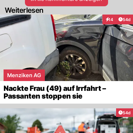
Weiterlesen
Artik
14
54d
Interaktionen
Menziken AG
Nackte Frau (49) auf Irrfahrt –
Passanten stoppen sie
Artik
54d