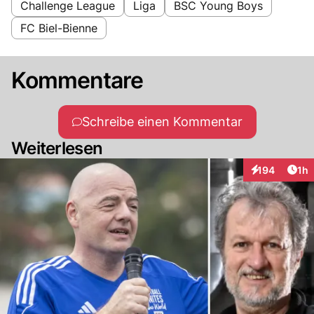
Challenge League
Liga
BSC Young Boys
FC Biel-Bienne
Kommentare
Schreibe einen Kommentar
Weiterlesen
Art
194
1h
Interaktionen