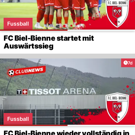
Fussball
FC Biel-Bienne startet mit
Auswärtssieg
Art
7d
Fussball
FC Biel-Bienne wieder vollständig in