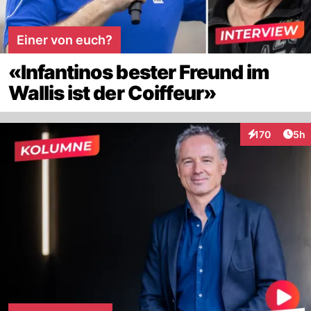
Einer von euch?
«Infantinos bester Freund im
Wallis ist der Coiffeur»
Arti
170
5h
Interaktionen