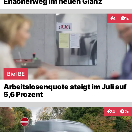
Erlacherweg im neuen Glanz
Art
4
1d
Interaktion
Biel BE
Arbeitslosenquote steigt im Juli auf
5,6 Prozent
Arti
24
2d
Interaktionen