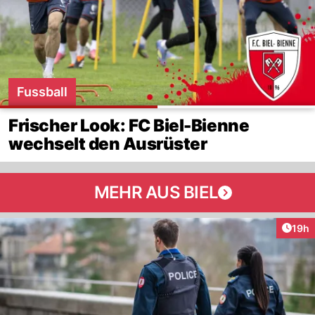
Fussball
Frischer Look: FC Biel-Bienne
wechselt den Ausrüster
MEHR AUS BIEL
Artik
19h