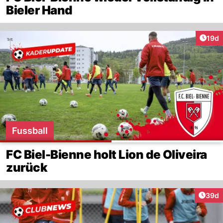
Bieler Hand
Artik
19d
Fussball
FC Biel-Bienne holt Lion de Oliveira
zurück
Artik
39d