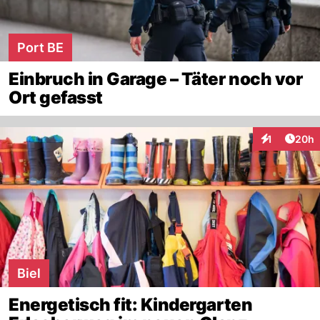
Port BE
Einbruch in Garage – Täter noch vor
Ort gefasst
Artik
1
20h
Interaktione
Biel
Energetisch fit: Kindergarten