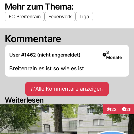
Mehr zum Thema:
FC Breitenrain
Feuerwerk
Liga
Kommentare
Artikel veröff
3
User #1462 (nicht angemeldet)
Monate
Breitenrain es ist so wie es ist.
Alle Kommentare anzeigen
Weiterlesen
Arti
123
2h
Interaktionen