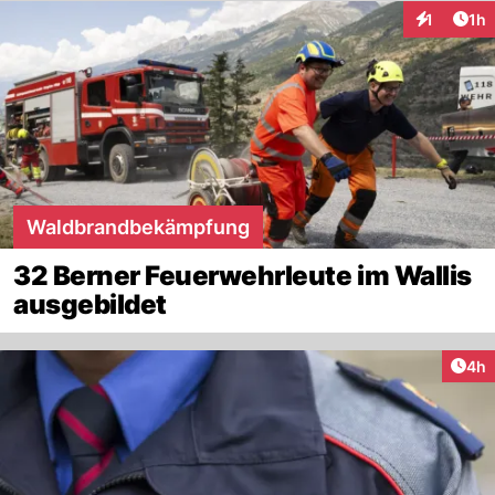
Art
1
1h
Interaktion
Waldbrandbekämpfung
32 Berner Feuerwehrleute im Wallis
ausgebildet
Arti
4h