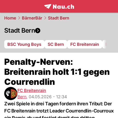
frontpage.
NAU.ch
Home
BärnerBär
Stadt Bern
Stadt Bern
BSC Young Boys
SC Bern
FC Breitenrain
BSV B
Penalty-Nerven:
Breitenrain holt 1:1 gegen
Courrendlin
FC Breitenrain
Bern
,
04.05.2026 - 12:34
Zwei Spiele in drei Tagen fordern ihren Tribut: Der
FC Breitenrain trotzt Leader Courrendlin-Courroux
ein Remis ab und festigt damit den dritten