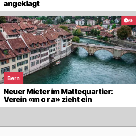
angeklagt
Arti
6h
Bern
Neuer Mieter im Mattequartier:
Verein «m o r a» zieht ein
Footer