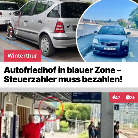
Winterthur
Autofriedhof in blauer Zone –
Steuerzahler muss bezahlen!
Arti
47
3h
Interaktionen