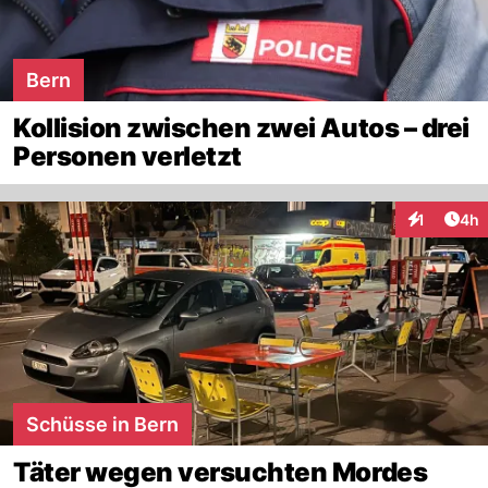
Bern
Kollision zwischen zwei Autos – drei
Personen verletzt
Arti
1
4h
Interaktion
Schüsse in Bern
Täter wegen versuchten Mordes