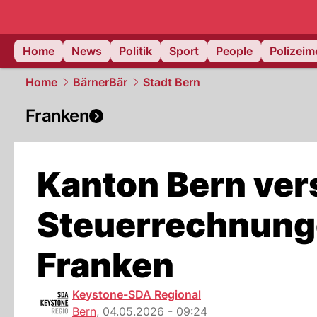
Home
News
Politik
Sport
People
Polizei
Home
BärnerBär
Stadt Bern
Franken
Kanton Bern ver
Steuerrechnunge
Franken
Keystone-SDA Regional
Bern
,
04.05.2026 - 09:24