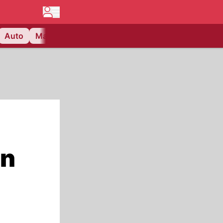
Auto
Matchcenter
Videos
Nau Plus
Lifestyle
en