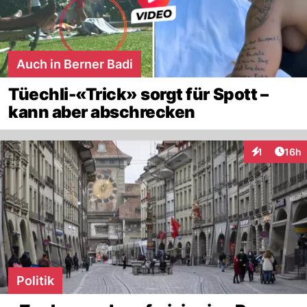
Auch in Berner Badi
Tüechli-«Trick» sorgt für Spott –
kann aber abschrecken
Artik
1
16h
Interaktione
Politik