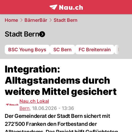
frontpage.
NAU.ch
Home
BärnerBär
Stadt Bern
Stadt Bern
BSC Young Boys
SC Bern
FC Breitenrain
BSV B
Integration:
Alltagstandems durch
weitere Mittel gesichert
Nau.ch Lokal
Bern
,
18.06.2026 - 13:36
Der Gemeinderat der Stadt Bern sichert mit
272’500 Franken den Fortbestand der
Alltagstandems. Das Projekt hilft Geflüchteten