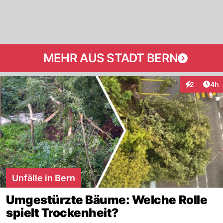
MEHR AUS STADT BERN
Arti
2
4h
Interaktion
Unfälle in Bern
Umgestürzte Bäume: Welche Rolle
spielt Trockenheit?