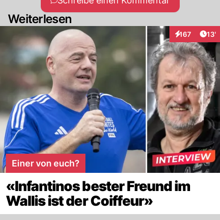
Schreibe einen Kommentar
Weiterlesen
Arti
167
13'
Interaktionen
Einer von euch?
«Infantinos bester Freund im
Wallis ist der Coiffeur»