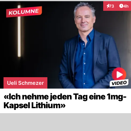
Arti
73
4h
Interaktionen
Ueli Schmezer
«Ich nehme jeden Tag eine 1mg-
Kapsel Lithium»