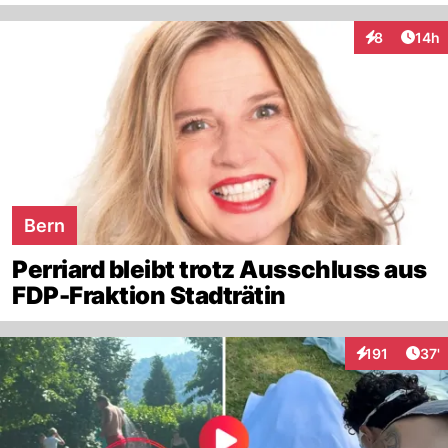
Artik
8
14h
Interaktione
Bern
Perriard bleibt trotz Ausschluss aus
FDP-Fraktion Stadträtin
Arti
191
37'
Interaktionen