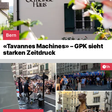
Bern
«Tavannes Machines» – GPK sieht
starken Zeitdruck
Art
1h