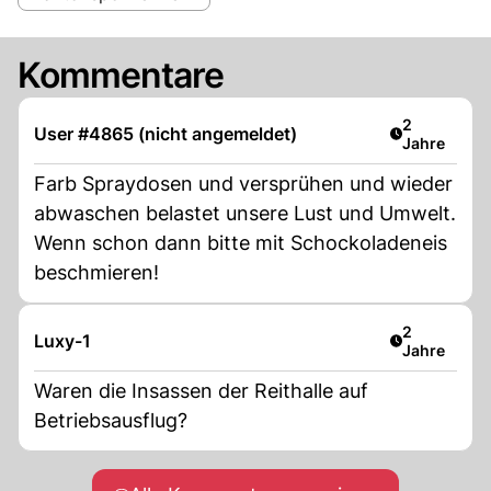
Kommentare
Artikel verö
2
User #4865 (nicht angemeldet)
Jahre
Farb Spraydosen und versprühen und wieder
abwaschen belastet unsere Lust und Umwelt.
Wenn schon dann bitte mit Schockoladeneis
beschmieren!
Artikel verö
2
Luxy-1
Jahre
Waren die Insassen der Reithalle auf
Betriebsausflug?