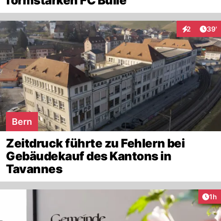
formstarken FC Bulle
Arti
2
39'
Interaktione
Bern
Zeitdruck führte zu Fehlern bei
Gebäudekauf des Kantons in
Tavannes
Art
1h