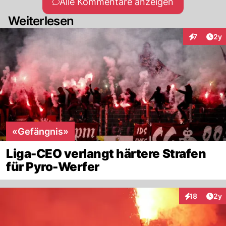
Alle Kommentare anzeigen
Weiterlesen
Arti
7
2y
Interaktion
«Gefängnis»
Liga-CEO verlangt härtere Strafen
für Pyro-Werfer
Arti
18
2y
Interaktione