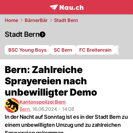
frontpage.
NAU.ch
Home
BärnerBär
Stadt Bern
Stadt Bern
BSC Young Boys
SC Bern
FC Breitenrain
BSV B
Bern: Zahlreiche
Sprayereien nach
unbewilligter Demo
Kantonspolizei Bern
Bern
,
16.06.2024 - 14:08
In der Nacht auf Sonntag ist es in der Stadt Bern zu
einem unbewilligten Umzug und zu zahlreichen
Sprayereien gekommen.