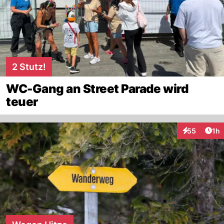
2 Stutz!
WC-Gang an Street Parade wird
teuer
Art
55
1h
Interaktione