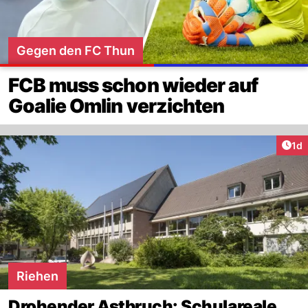
Gegen den FC Thun
FCB muss schon wieder auf
Goalie Omlin verzichten
Art
1d
Riehen
Drohender Astbruch: Schulareale