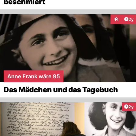
beschmiert
Arti
1
2y
Interaktion
Anne Frank wäre 95
Das Mädchen und das Tagebuch
Arti
2y