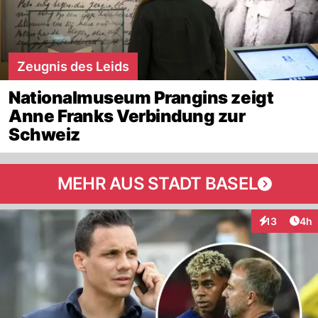
Zeugnis des Leids
Nationalmuseum Prangins zeigt
Anne Franks Verbindung zur
Schweiz
MEHR AUS STADT BASEL
Arti
13
4h
Interaktione