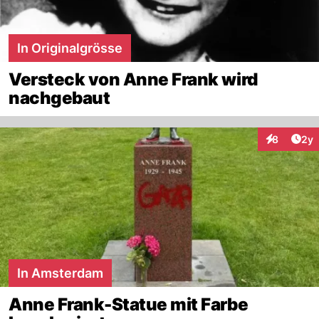
In Originalgrösse
Versteck von Anne Frank wird
nachgebaut
Arti
8
2y
Interaktion
In Amsterdam
Anne Frank-Statue mit Farbe