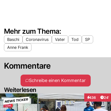
Mehr zum Thema:
Baschi
Coronavirus
Vater
Tod
SP
Anne Frank
Kommentare
Schreibe einen Kommentar
Weiterlesen
Arti
436
24'
Interaktionen