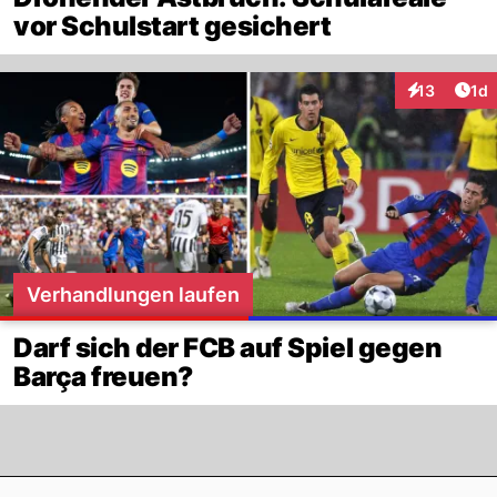
vor Schulstart gesichert
Art
13
1d
Interaktione
Verhandlungen laufen
Darf sich der FCB auf Spiel gegen
Barça freuen?