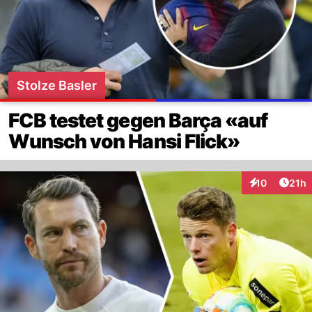
Stolze Basler
FCB testet gegen Barça «auf
Wunsch von Hansi Flick»
Artik
10
21h
Interaktionen