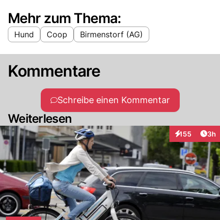
Mehr zum Thema:
Hund
Coop
Birmenstorf (AG)
Kommentare
Schreibe einen Kommentar
Weiterlesen
Arti
155
3h
Interaktionen