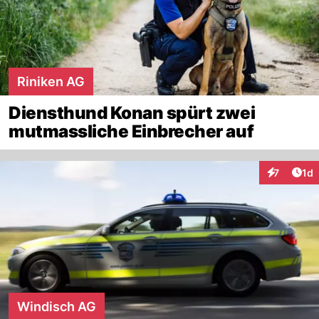
Riniken AG
Diensthund Konan spürt zwei
mutmassliche Einbrecher auf
Art
7
1d
Interaktion
Windisch AG