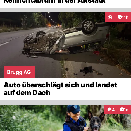
Kehrichtabfuhr in der Altstadt
Artik
1
11h
Interaktione
Brugg AG
Auto überschlägt sich und landet
auf dem Dach
Art
14
1d
Interaktione