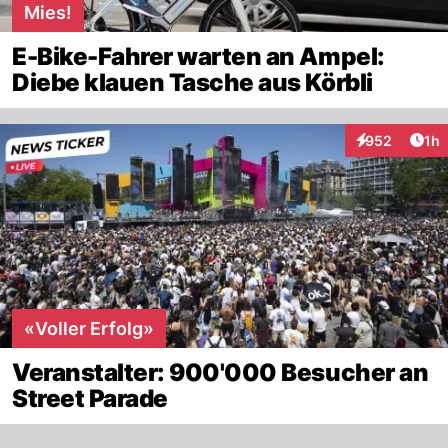
Mies!
E-Bike-Fahrer warten an Ampel:
Diebe klauen Tasche aus Körbli
Art
952
1h
Interaktionen
«Voller Erfolg»
Veranstalter: 900'000 Besucher an
Street Parade