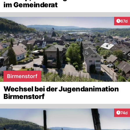
im Gemeinderat
Artik
67d
Birmenstorf
Wechsel bei der Jugendanimation
Birmenstorf
Artik
74d