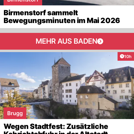
Birmenstorf sammelt
Bewegungsminuten im Mai 2026
MEHR AUS BADEN
Artik
10h
Brugg
Wegen Stadtfest: Zusätzliche