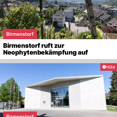
Birmenstorf
Birmenstorf ruft zur
Neophytenbekämpfung auf
Artike
102d
Birmenstorf