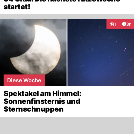
startet!
Arti
11
3h
Interaktione
Diese Woche
Spektakel am Himmel:
Sonnenfinsternis und
Sternschnuppen