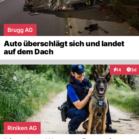
Brugg AG
Auto überschlägt sich und landet
auf dem Dach
Arti
14
3d
Interaktione
Riniken AG