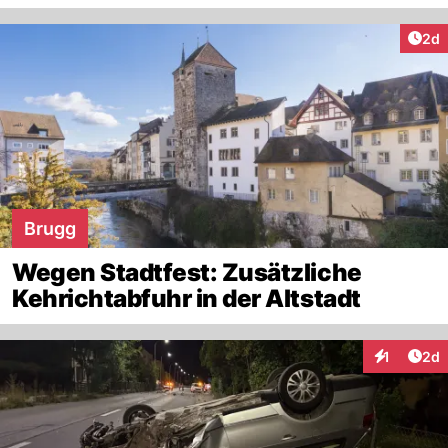
Arti
2d
Brugg
Wegen Stadtfest: Zusätzliche
Kehrichtabfuhr in der Altstadt
Arti
1
2d
Interaktion