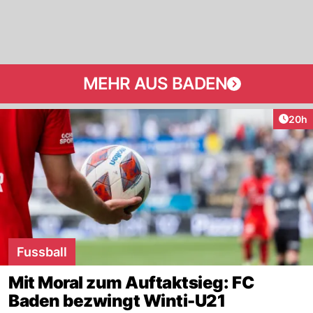
MEHR AUS BADEN
Artik
20h
Fussball
Mit Moral zum Auftaktsieg: FC
Baden bezwingt Winti-U21