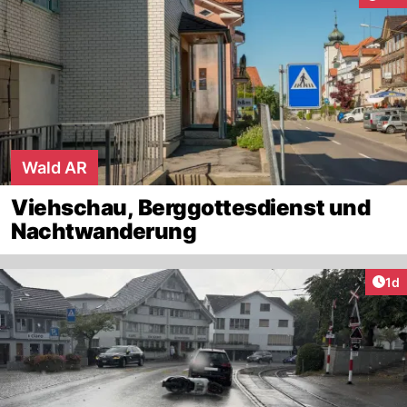
Wald AR
Viehschau, Berggottesdienst und
Nachtwanderung
Art
1d