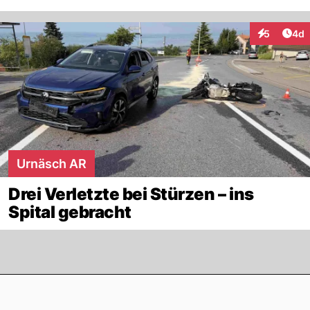
Arti
5
4d
Interaktion
Urnäsch AR
Drei Verletzte bei Stürzen – ins
Spital gebracht
Footer