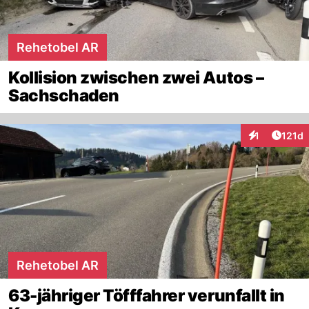
Rehetobel AR
Kollision zwischen zwei Autos –
Sachschaden
Artike
1
121d
Interaktionen
Rehetobel AR
63-jähriger Töfffahrer verunfallt in