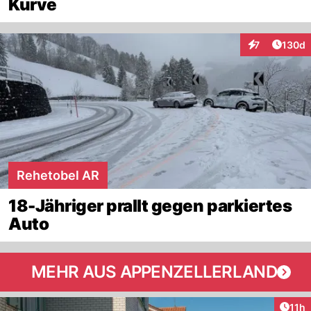
Kurve
Artike
7
130d
Interaktionen
Rehetobel AR
18-Jähriger prallt gegen parkiertes
Auto
MEHR AUS APPENZELLERLAND
Artik
11h