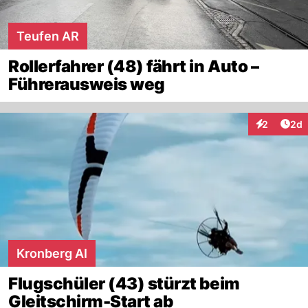
Teufen AR
Rollerfahrer (48) fährt in Auto –
Führerausweis weg
Arti
2
2d
Interaktion
Kronberg AI
Flugschüler (43) stürzt beim
Gleitschirm-Start ab