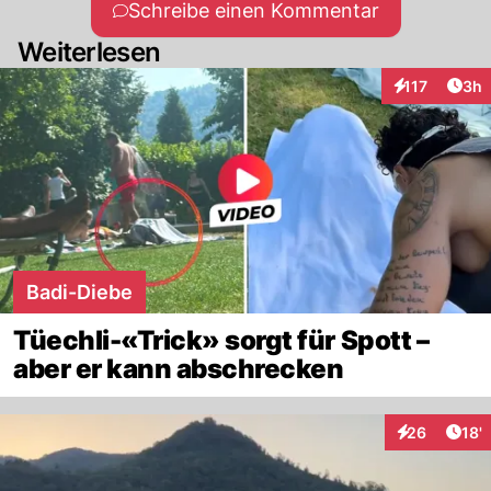
Schreibe einen Kommentar
Weiterlesen
Arti
117
3h
Interaktionen
Badi-Diebe
Tüechli-«Trick» sorgt für Spott –
aber er kann abschrecken
Arti
26
18'
Interaktionen