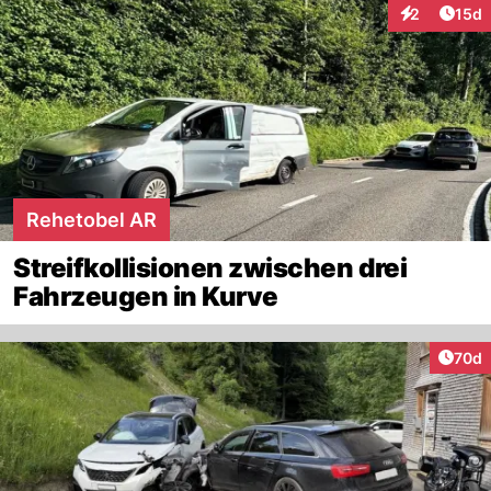
Artik
2
15d
Interaktione
Rehetobel AR
Streifkollisionen zwischen drei
Fahrzeugen in Kurve
Artik
70d