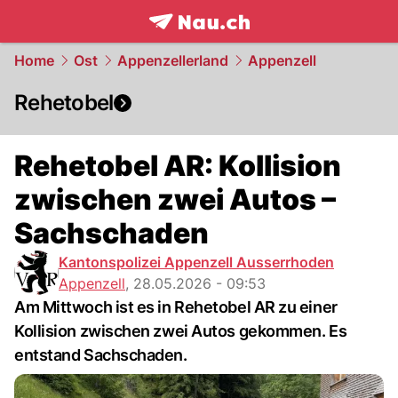
frontpage.
NAU.ch
Home
Ost
Appenzellerland
Appenzell
Rehetobel
Rehetobel AR: Kollision
zwischen zwei Autos –
Sachschaden
Kantonspolizei Appenzell Ausserrhoden
Appenzell
,
28.05.2026 - 09:53
Am Mittwoch ist es in Rehetobel AR zu einer
Kollision zwischen zwei Autos gekommen. Es
entstand Sachschaden.