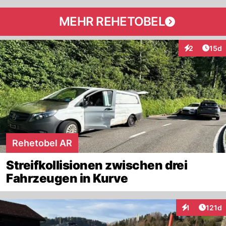
MEHR REHETOBEL
Artik
2
15d
Interaktione
Rehetobel AR
Streifkollisionen zwischen drei
Fahrzeugen in Kurve
Artike
1
121d
Interaktionen