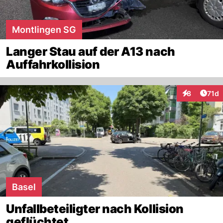
Montlingen SG
Langer Stau auf der A13 nach
Auffahrkollision
Artik
8
71d
Interaktione
Basel
Unfallbeteiligter nach Kollision
geflüchtet