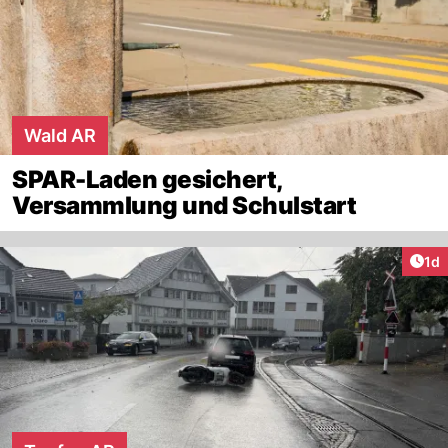
Wald AR
SPAR-Laden gesichert,
Versammlung und Schulstart
Art
1d