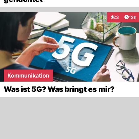
Artik
23
12h
Interaktionen
Kommunikation
Was ist 5G? Was bringt es mir?