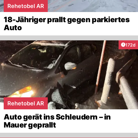
Rehetobel AR
18-Jähriger prallt gegen parkiertes
Auto
Artike
172d
Rehetobel AR
Auto gerät ins Schleudern – in
Mauer geprallt