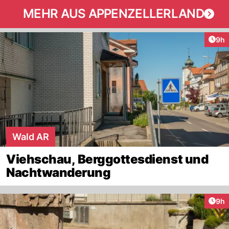
MEHR AUS APPENZELLERLAND
Arti
9h
Wald AR
Viehschau, Berggottesdienst und
Nachtwanderung
Arti
9h