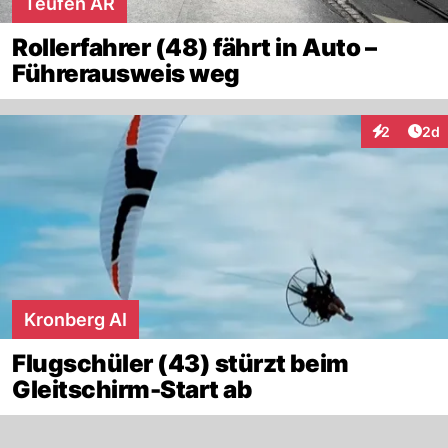
Teufen AR
Rollerfahrer (48) fährt in Auto –
Führerausweis weg
Arti
2
2d
Interaktion
Kronberg AI
Flugschüler (43) stürzt beim
Gleitschirm-Start ab