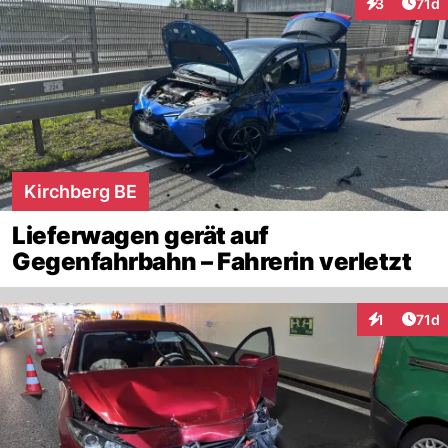
Artik
3
71d
Interaktione
Kirchberg BE
Lieferwagen gerät auf
Gegenfahrbahn – Fahrerin verletzt
Artik
1
71d
Interaktione