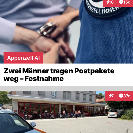
Artik
18
15d
Interaktionen
Appenzell AI
Zwei Männer tragen Postpakete
weg – Festnahme
Artik
7
37d
Interaktione