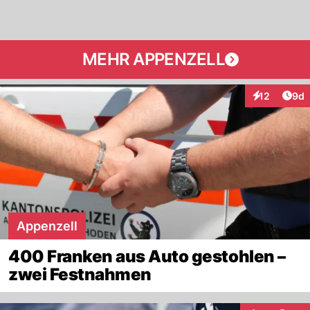
MEHR APPENZELL
Arti
12
9d
Interaktione
Appenzell
400 Franken aus Auto gestohlen –
zwei Festnahmen