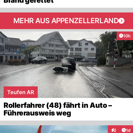
Brand gerettet
MEHR AUS APPENZELLERLAND
Artik
10h
Teufen AR
Rollerfahrer (48) fährt in Auto –
Führerausweis weg
Art
2
1d
Interaktion