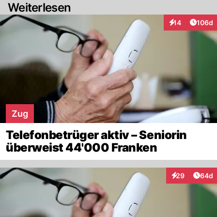
Weiterlesen
Artike
14
106d
Interaktionen
Zug
Telefonbetrüger aktiv – Seniorin
überweist 44'000 Franken
Artik
29
64d
Interaktionen