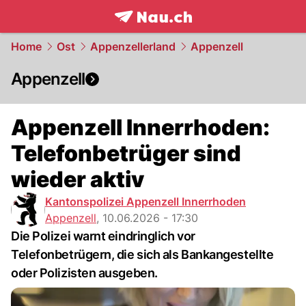
frontpage.
NAU.ch
Home
Ost
Appenzellerland
Appenzell
Appenzell
Appenzell Innerrhoden:
Telefonbetrüger sind
wieder aktiv
Kantonspolizei Appenzell Innerrhoden
Appenzell
,
10.06.2026 - 17:30
Die Polizei warnt eindringlich vor
Telefonbetrügern, die sich als Bankangestellte
oder Polizisten ausgeben.