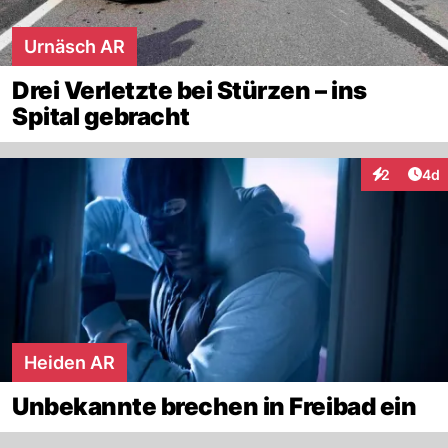
Urnäsch AR
Drei Verletzte bei Stürzen – ins
Spital gebracht
Arti
2
4d
Interaktion
Heiden AR
Unbekannte brechen in Freibad ein