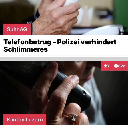
Suhr AG
Telefonbetrug – Polizei verhindert
Schlimmeres
Artik
8
82d
Interaktionen
Kanton Luzern