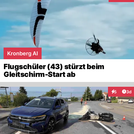
Kronberg AI
Flugschüler (43) stürzt beim
Gleitschirm-Start ab
Arti
5
3d
Interaktion