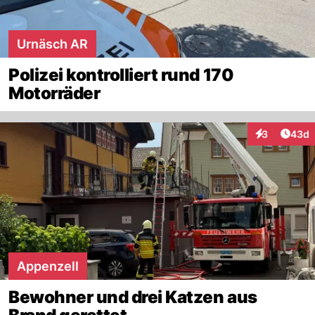
Urnäsch AR
Polizei kontrolliert rund 170
Motorräder
Artik
3
43d
Interaktionen
Appenzell
Bewohner und drei Katzen aus