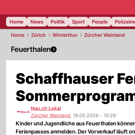
Home
News
Politik
Sport
People
Polizei
Home
Zürich
Winterthur
Zürcher Weinland
Feuerthalen
Schaffhauser Fe
Sommerprogram
Nau.ch Lokal
Zürcher Weinland
,
19.05.2026 - 10:26
Kinder und Jugendliche aus Feuerthalen könne
Ferienpasses anmelden. Der Vorverkauf läuft on