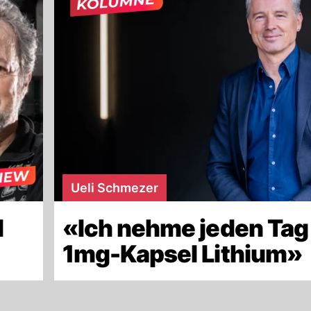
Ueli Schmezer
d
«Ich nehme jeden Tag
»
1mg-Kapsel Lithium»