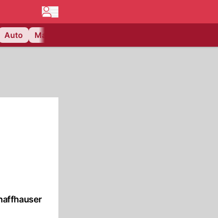
Auto
Matchcenter
Videos
Nau Plus
Lifestyle
haffhauser