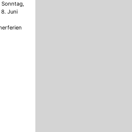
s Sonntag,
 8. Juni
merferien