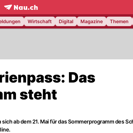
frontpage.
NAU.ch
meldungen
Wirtschaft
Digital
Magazine
Themen
rienpass: Das
m steht
n sich ab dem 21. Mai für das Sommerprogramm des Sc
line.