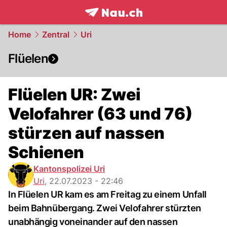
frontpage.
NAU.ch
Home
Zentral
Uri
Flüelen
Flüelen UR: Zwei
Velofahrer (63 und 76)
stürzen auf nassen
Schienen
Kantonspolizei Uri
Uri
,
22.07.2023 - 22:46
In Flüelen UR kam es am Freitag zu einem Unfall
beim Bahnübergang. Zwei Velofahrer stürzten
unabhängig voneinander auf den nassen