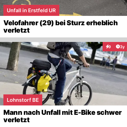
Unfall in Erstfeld UR
Velofahrer (29) bei Sturz erheblich
verletzt
Arti
9
3y
Interaktion
Lohnstorf BE
Mann nach Unfall mit E-Bike schwer
verletzt