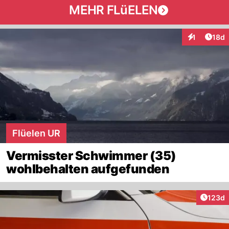
MEHR FLüELEN
Artik
1
18d
Interaktione
Flüelen UR
Vermisster Schwimmer (35)
wohlbehalten aufgefunden
Artike
123d