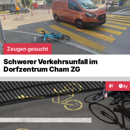
Zeugen gesucht
Schwerer Verkehrsunfall im
Dorfzentrum Cham ZG
Arti
7
3y
Interaktion