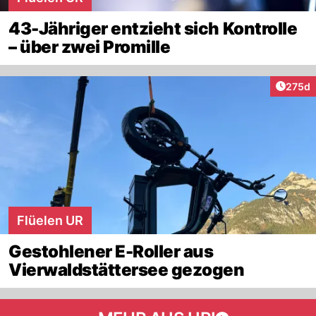
43-Jähriger entzieht sich Kontrolle
– über zwei Promille
Artike
275d
Flüelen UR
Gestohlener E-Roller aus
Vierwaldstättersee gezogen