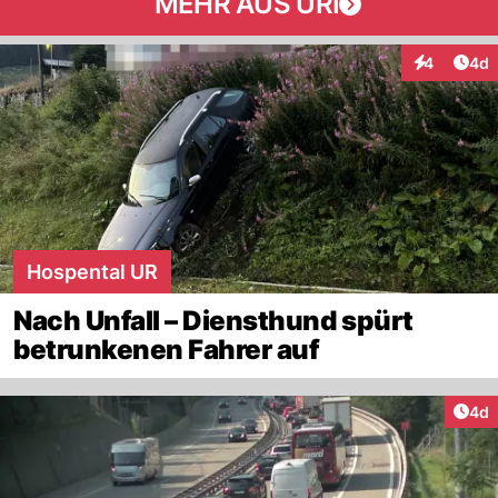
MEHR AUS URI
Arti
4
4d
Interaktion
Hospental UR
Nach Unfall – Diensthund spürt
betrunkenen Fahrer auf
Arti
4d