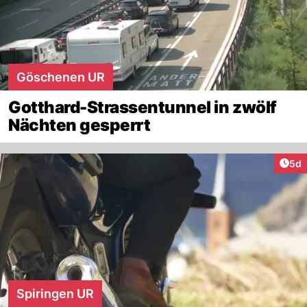
Göschenen UR
Gotthard-Strassentunnel in zwölf
Nächten gesperrt
Arti
5d
Spiringen UR