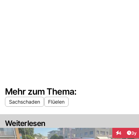
Mehr zum Thema:
Sachschaden
Flüelen
Weiterlesen
Arti
4
3y
Interaktion