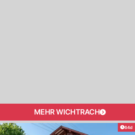
MEHR WICHTRACH
Artik
64d