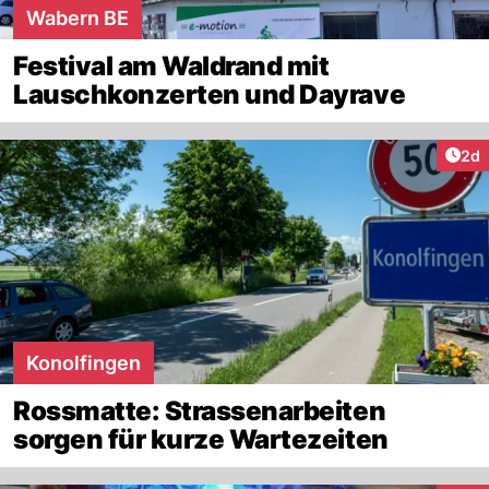
Wabern BE
Festival am Waldrand mit
Lauschkonzerten und Dayrave
Arti
2d
Konolfingen
Rossmatte: Strassenarbeiten
sorgen für kurze Wartezeiten