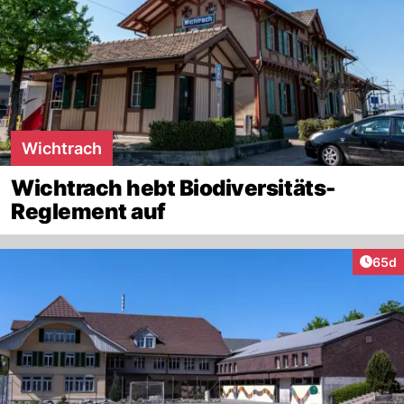
Wichtrach
Wichtrach hebt Biodiversitäts-
Reglement auf
Artik
65d