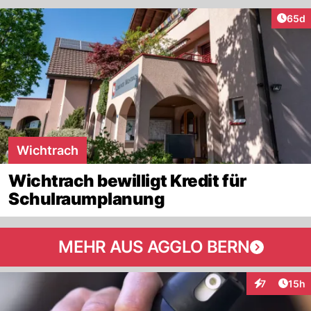
Artik
65d
Wichtrach
Wichtrach bewilligt Kredit für
Schulraumplanung
MEHR AUS AGGLO BERN
Artik
7
15h
Interaktione