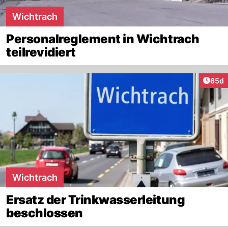
Wichtrach
Personalreglement in Wichtrach
teilrevidiert
Artik
65d
Wichtrach
Ersatz der Trinkwasserleitung
beschlossen