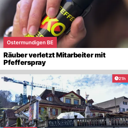
Ostermundigen BE
Räuber verletzt Mitarbeiter mit
Pfefferspray
Artik
21h