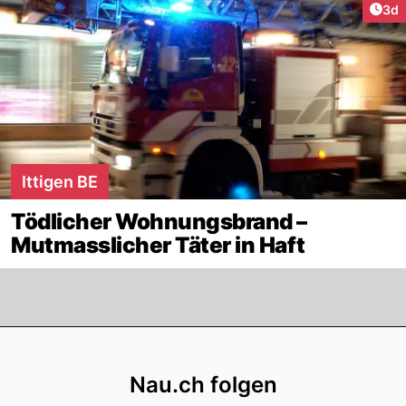
Arti
3d
Ittigen BE
Tödlicher Wohnungsbrand –
Mutmasslicher Täter in Haft
Footer
Nau.ch folgen