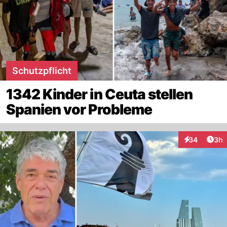
Schutzpflicht
1342 Kinder in Ceuta stellen
Spanien vor Probleme
Arti
34
3h
Interaktionen