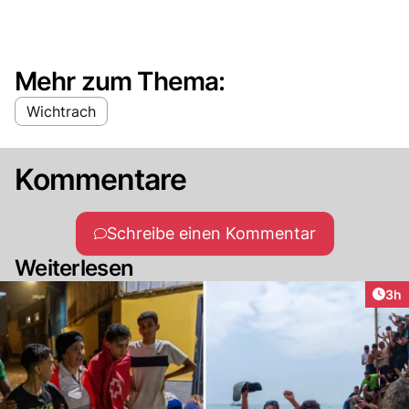
Mehr zum Thema:
Wichtrach
Kommentare
Schreibe einen Kommentar
Weiterlesen
Arti
3h