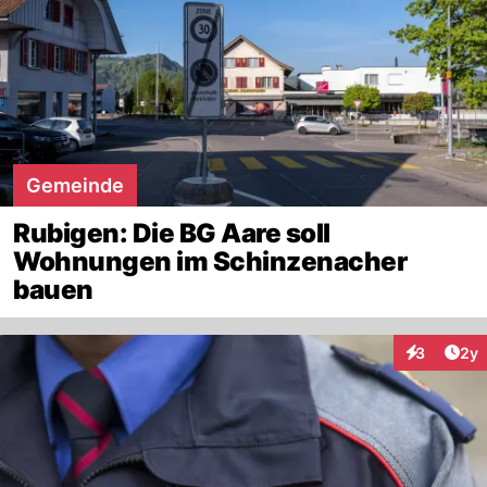
Gemeinde
Rubigen: Die BG Aare soll
Wohnungen im Schinzenacher
bauen
Arti
3
2y
Interaktion