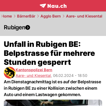
frontpage.
NAU.ch
Home
BärnerBär
Agglo Bern
Aare- und Kiesental
Rubigen
Unfall in Rubigen BE:
Belpstrasse für mehrere
Stunden gesperrt
Kantonspolizei Bern
Aare- und Kiesental
,
06.02.2024 - 18:50
Am Dienstagnachmittag ist es auf der Belpstrasse
in Rubigen BE zu einer Kollision zwischen einem
Auto und einem Lastwagen gekommen.