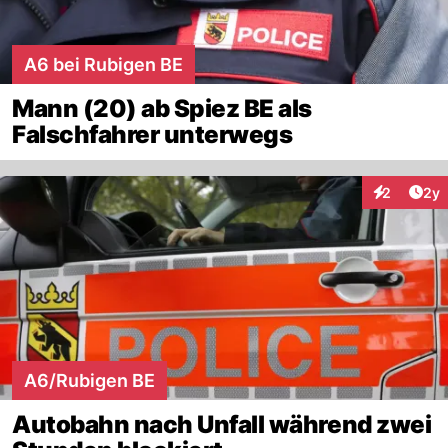
A6 bei Rubigen BE
Mann (20) ab Spiez BE als
Falschfahrer unterwegs
Arti
2
2y
Interaktion
A6/Rubigen BE
Autobahn nach Unfall während zwei