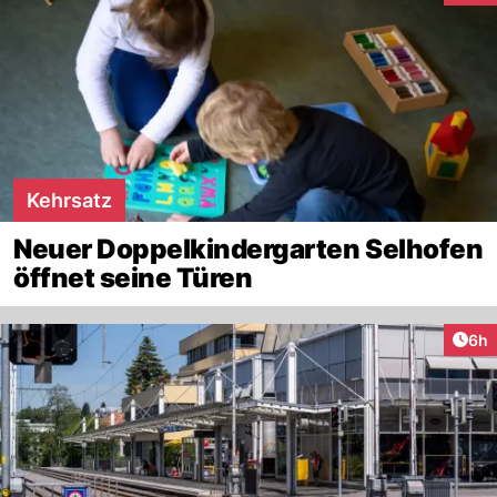
Kehrsatz
Neuer Doppelkindergarten Selhofen
öffnet seine Türen
Arti
6h