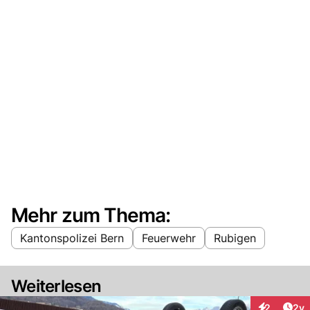
Mehr zum Thema:
Kantonspolizei Bern
Feuerwehr
Rubigen
Weiterlesen
Arti
2
2y