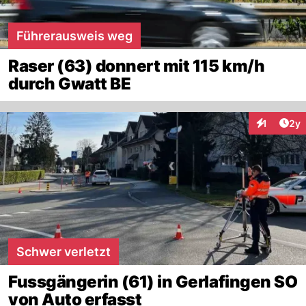
Führerausweis weg
Raser (63) donnert mit 115 km/h
durch Gwatt BE
Arti
1
2y
Interaktion
Schwer verletzt
Fussgängerin (61) in Gerlafingen SO
von Auto erfasst