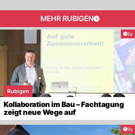
MEHR RUBIGEN
Arti
2y
Rubigen
Kollaboration im Bau – Fachtagung
zeigt neue Wege auf
Arti
2y