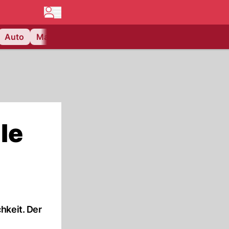
Auto
Matchcenter
Videos
Nau Plus
Lifestyle
le
hkeit. Der