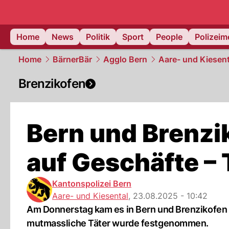
Home
News
Politik
Sport
People
Polizei
Home
BärnerBär
Agglo Bern
Aare- und Kiesent
Brenzikofen
Bern und Brenzik
auf Geschäfte – 
Kantonspolizei Bern
Aare- und Kiesental
,
23.08.2025 - 10:42
Am Donnerstag kam es in Bern und Brenzikofen B
mutmassliche Täter wurde festgenommen.