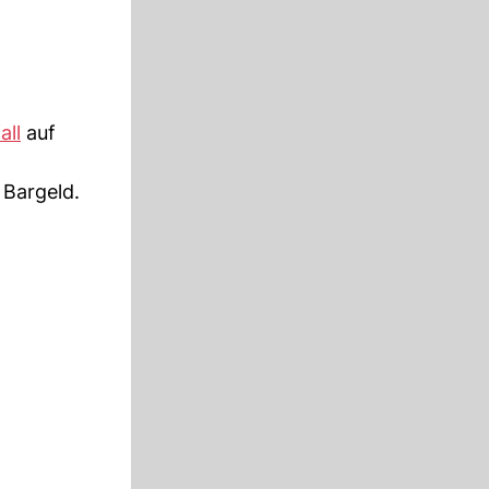
all
auf
 Bargeld.