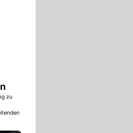
en
ng zu
eitenden