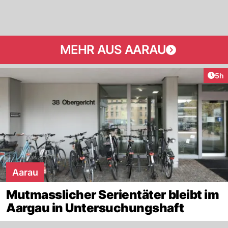
MEHR AUS AARAU
Arti
5h
Aarau
Mutmasslicher Serientäter bleibt im
Aargau in Untersuchungshaft