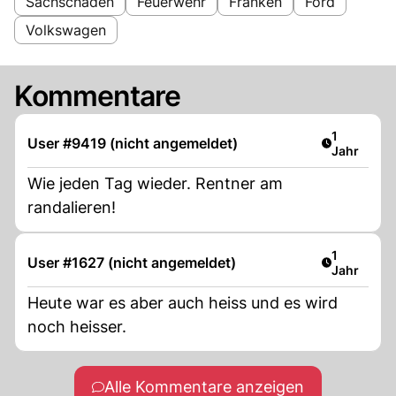
Sachschaden
Feuerwehr
Franken
Ford
Volkswagen
Kommentare
Artikel ver
1
User #9419 (nicht angemeldet)
Jahr
Wie jeden Tag wieder. Rentner am
randalieren!
Artikel ver
1
User #1627 (nicht angemeldet)
Jahr
Heute war es aber auch heiss und es wird
noch heisser.
Alle Kommentare anzeigen