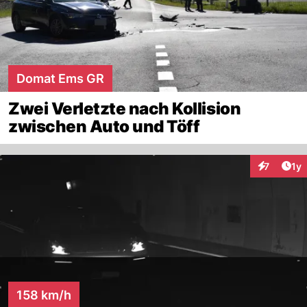
Domat Ems GR
Zwei Verletzte nach Kollision
zwischen Auto und Töff
Art
7
1y
Interaktion
158 km/h