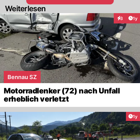
Weiterlesen
Art
3
1y
Interaktion
Bennau SZ
Motorradlenker (72) nach Unfall
erheblich verletzt
Art
1y