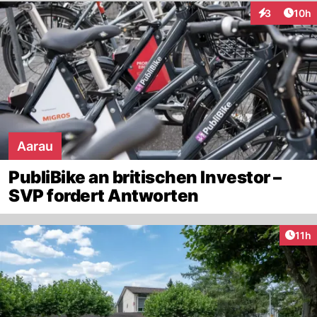
Artik
3
10h
Interaktione
Aarau
PubliBike an britischen Investor –
SVP fordert Antworten
Artik
11h