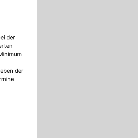
ei der
erten
 Minimum
heben der
rmine