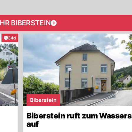
HR BIBERSTEIN
Artikel veröffentlicht:
34d
Biberstein
Biberstein ruft zum Wasser
auf