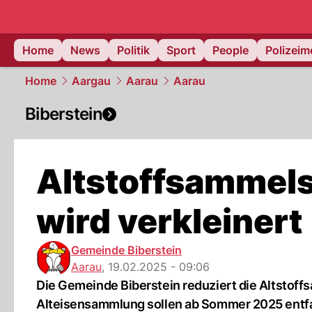
Home
News
Politik
Sport
People
Polizei
Home
Aargau
Aarau
Aarau
Biberstein
Altstoffsammelst
wird verkleinert
Gemeinde Biberstein
Aarau
,
19.02.2025 - 09:06
Die Gemeinde Biberstein reduziert die Altstoffs
Alteisensammlung sollen ab Sommer 2025 entfa