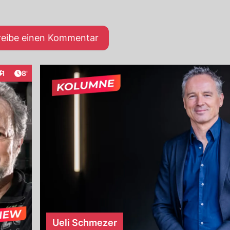
reibe einen Kommentar
Artikel veröffentlicht:
1
8'
nteraktionen
Ueli Schmezer