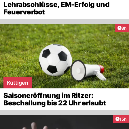
Lehrabschlüsse, EM-Erfolg und
Feuerverbot
Arti
8h
Küttigen
Saisoneröffnung im Ritzer:
Beschallung bis 22 Uhr erlaubt
Artik
15h