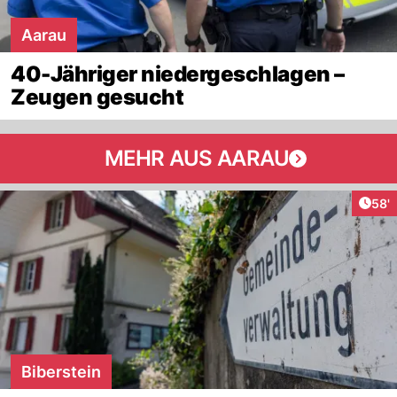
Aarau
40-Jähriger niedergeschlagen –
Zeugen gesucht
MEHR AUS AARAU
Arti
58'
Biberstein