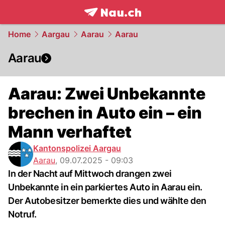
frontpage.
NAU.ch
Home
Aargau
Aarau
Aarau
Aarau
Aarau: Zwei Unbekannte
brechen in Auto ein – ein
Mann verhaftet
Kantonspolizei Aargau
Aarau
,
09.07.2025 - 09:03
In der Nacht auf Mittwoch drangen zwei
Unbekannte in ein parkiertes Auto in Aarau ein.
Der Autobesitzer bemerkte dies und wählte den
Notruf.