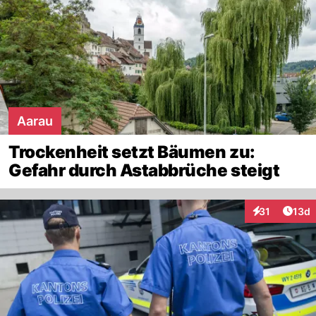
Aarau
Trockenheit setzt Bäumen zu:
Gefahr durch Astabbrüche steigt
Artik
31
13d
Interaktionen