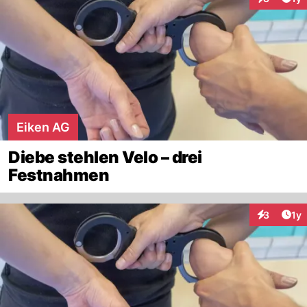
Interaktion
Eiken AG
Diebe stehlen Velo – drei
Festnahmen
Art
3
1y
Interaktion