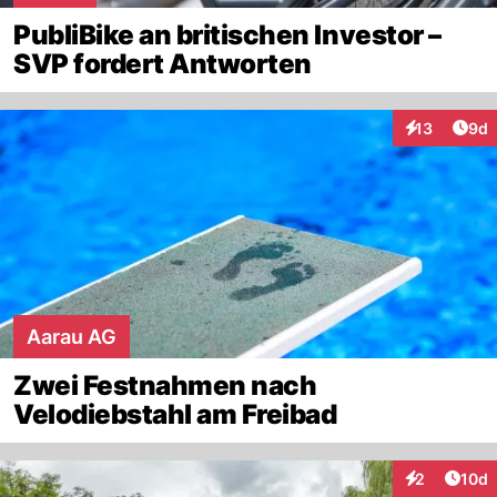
PubliBike an britischen Investor –
SVP fordert Antworten
Arti
13
9d
Interaktione
Aarau AG
Zwei Festnahmen nach
Velodiebstahl am Freibad
Artik
2
10d
Interaktione