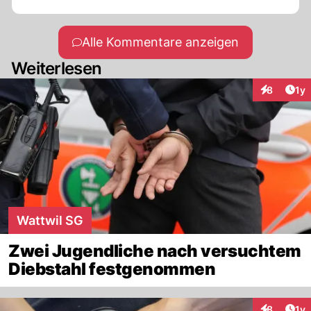
Alle Kommentare anzeigen
Weiterlesen
Art
8
1y
Interaktion
Wattwil SG
Zwei Jugendliche nach versuchtem
Diebstahl festgenommen
Art
8
1y