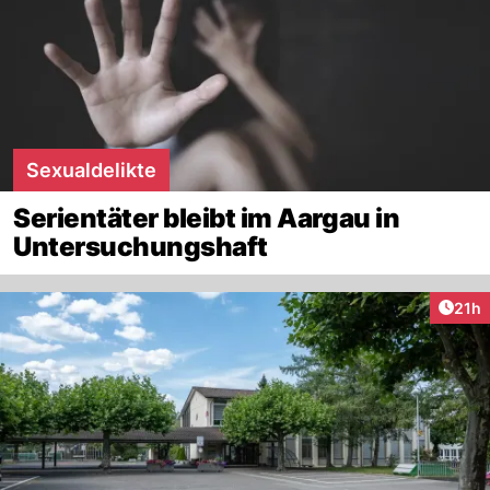
Sexualdelikte
Serientäter bleibt im Aargau in
Untersuchungshaft
Artik
21h