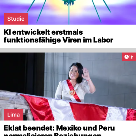
Studie
KI entwickelt erstmals
funktionsfähige Viren im Labor
Art
1h
Lima
Eklat beendet: Mexiko und Peru
normalisieren Beziehungen