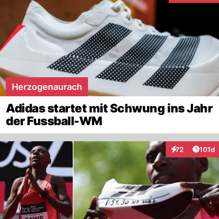
Herzogenaurach
Adidas startet mit Schwung ins Jahr
der Fussball-WM
Artike
72
101d
Interaktionen