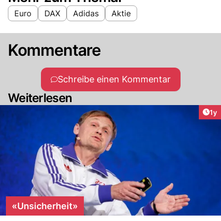
Euro
DAX
Adidas
Aktie
Kommentare
Schreibe einen Kommentar
Weiterlesen
Art
1y
«Unsicherheit»