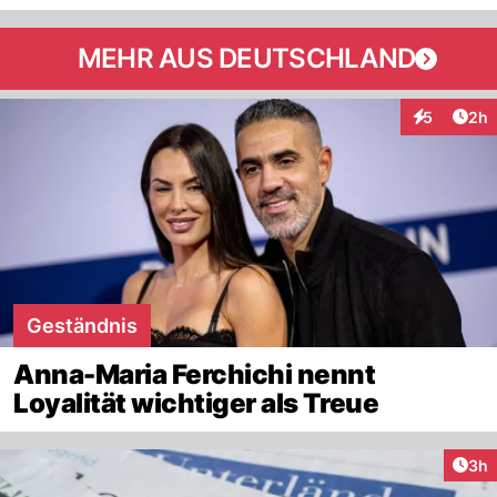
MEHR AUS DEUTSCHLAND
Arti
5
2h
Interaktion
Geständnis
Anna-Maria Ferchichi nennt
Loyalität wichtiger als Treue
Arti
3h