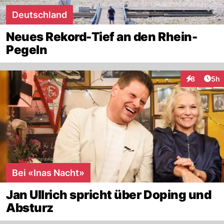
Deutschland
Neues Rekord-Tief an den Rhein-
Pegeln
Arti
8
5h
Interaktion
Bei «Inas Nacht»
Jan Ullrich spricht über Doping und
Absturz