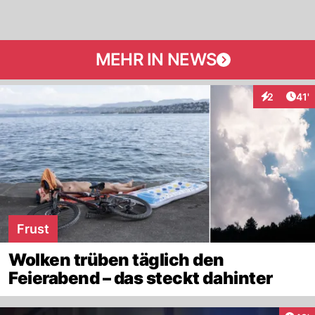
MEHR IN NEWS
Arti
2
41'
Interaktion
Frust
Wolken trüben täglich den
Feierabend – das steckt dahinter