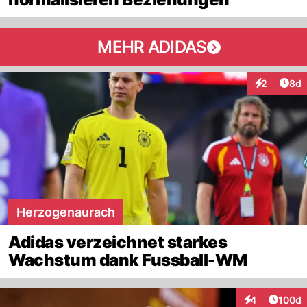
MEHR ADIDAS
Arti
2
8d
Interaktion
Herzogenaurach
Adidas verzeichnet starkes
Wachstum dank Fussball-WM
Artike
4
100d
Interaktionen