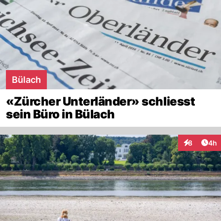
Bülach
«Zürcher Unterländer» schliesst
sein Büro in Bülach
Arti
8
4h
Interaktion