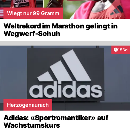
Wiegt nur 99 Gramm
Weltrekord im Marathon gelingt in
Wegwerf-Schuh
Artike
156d
Herzogenaurach
Adidas: «Sportromantiker» auf
Wachstumskurs