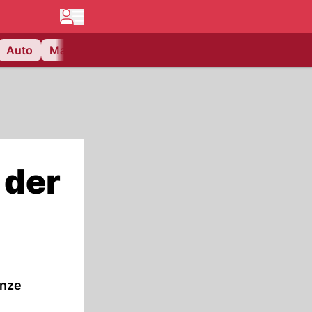
Auto
Matchcenter
Videos
Nau Plus
Lifestyle
 der
anze