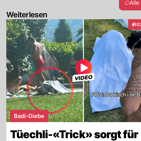
All
Weiterlesen
10
Inte
Badi-Diebe
Tüechli-«Trick» sorgt für