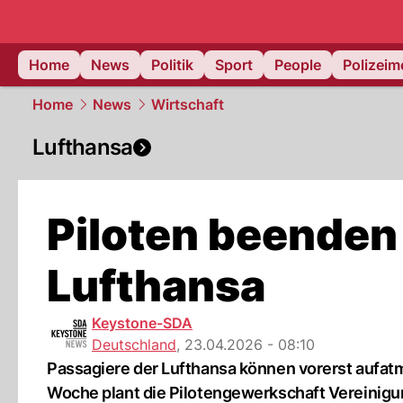
Home
News
Politik
Sport
People
Polizei
Home
News
Wirtschaft
Lufthansa
Piloten beenden 
Lufthansa
Keystone-SDA
Deutschland
,
23.04.2026 - 08:10
Passagiere der Lufthansa können vorerst aufatm
Woche plant die Pilotengewerkschaft Vereinigun