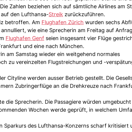
. Die Zahlen beziehen sich auf sämtliche Airlines am S
l auf den Lufthansa-
Streik
zurückzuführen.
iz betroffen. Am
Flughafen Zürich
wurden sechs Abfl
annulliert, wie eine Sprecherin am Freitag auf Anfra
 Am
Flughafen Genf
seien insgesamt vier Flüge gestric
Frankfurt und eine nach München.
erin am Samstag wieder ein weitgehend normales
h zu vereinzelten Flugstreichungen und -verspätu
er Cityline werden ausser Betrieb gestellt. Die Gesell
mmern Zubringerflüge an die Drehkreuze nach Frankf
ärte die Sprecherin. Die Passagiere würden umgebucht
n kommenden Wochen werde geprüft, in welchem Umf
n Sparkurs des Lufthansa-Konzerns scharf kritisiert 