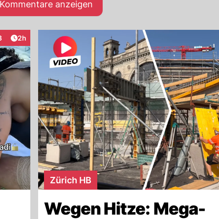
e Kommentare anzeigen
Artikel veröffentlicht:
3
2h
raktionen
Zürich HB
Wegen Hitze: Mega-