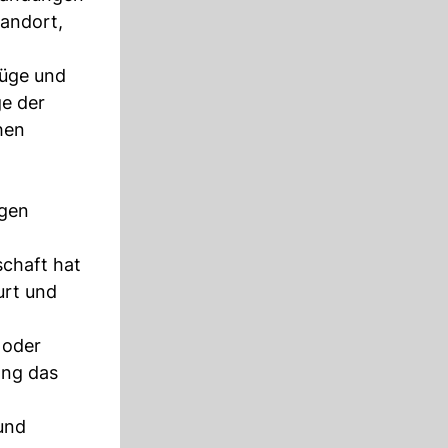
tandort,
üge und
ge der
hen
ngen
schaft hat
urt und
 oder
ang das
und