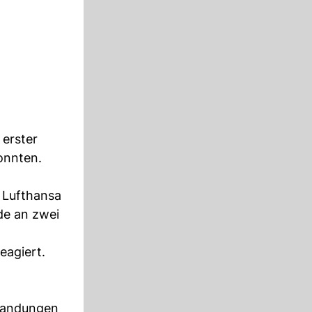
 erster
konnten.
, Lufthansa
e an zwei
eagiert.
 Landungen