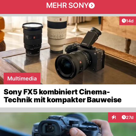
MEHR SONY
Artik
14d
Multimedia
Sony FX5 kombiniert Cinema-
Technik mit kompakter Bauweise
Artik
1
27d
Interaktione