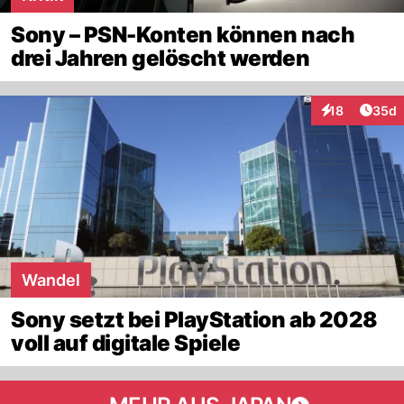
Sony – PSN-Konten können nach
drei Jahren gelöscht werden
Artik
18
35d
Interaktionen
Wandel
Sony setzt bei PlayStation ab 2028
voll auf digitale Spiele