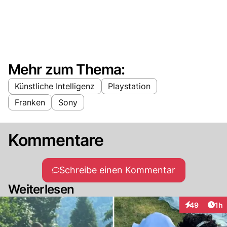
Mehr zum Thema:
Künstliche Intelligenz
Playstation
Franken
Sony
Kommentare
Schreibe einen Kommentar
Weiterlesen
Art
49
1h
Interaktione