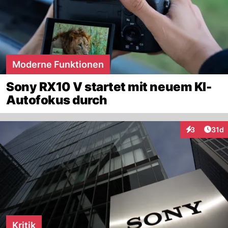
Moderne Funktionen
Sony RX10 V startet mit neuem KI-
Autofokus durch
Artik
3
31d
Interaktione
Kritik