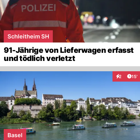
Schleitheim SH
91-Jährige von Lieferwagen erfasst
und tödlich verletzt
Arti
2
15'
Interaktion
Basel