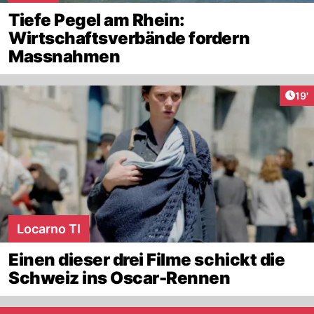
Tiefe Pegel am Rhein:
Wirtschaftsverbände fordern
Massnahmen
Arti
19'
Locarno TI
Einen dieser drei Filme schickt die
Schweiz ins Oscar-Rennen