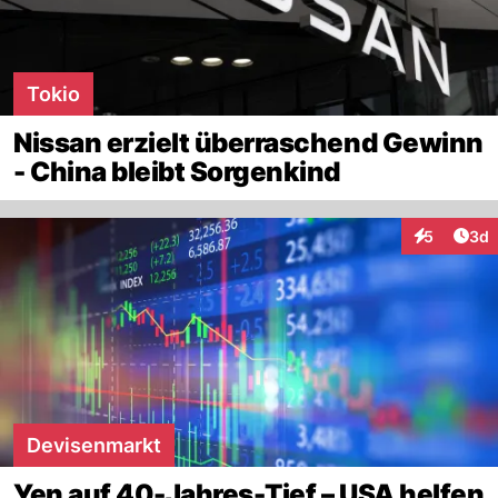
Tokio
Nissan erzielt überraschend Gewinn
- China bleibt Sorgenkind
Arti
5
3d
Interaktion
Devisenmarkt
Yen auf 40-Jahres-Tief – USA helfen