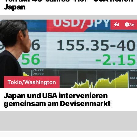
Japan
Arti
4
3d
Interaktion
Tokio/Washington
Japan und USA intervenieren
gemeinsam am Devisenmarkt
Footer