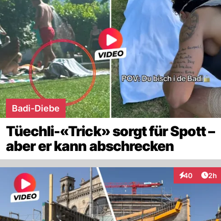
Badi-Diebe
Tüechli-«Trick» sorgt für Spott –
aber er kann abschrecken
Arti
40
2h
Interaktionen