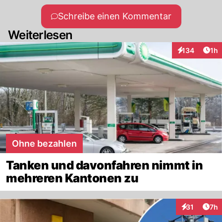
Schreibe einen Kommentar
Weiterlesen
Art
134
1h
Interaktionen
Ohne bezahlen
Tanken und davonfahren nimmt in
mehreren Kantonen zu
Arti
31
7h
Interaktione