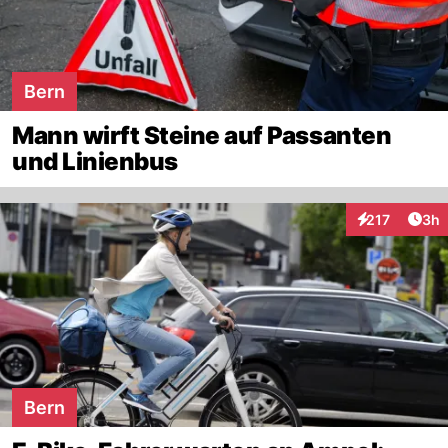
Bern
Mann wirft Steine auf Passanten
und Linienbus
Arti
217
3h
Interaktionen
Bern