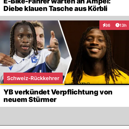
E-Bike-Fahrer warten an Ampel:
Diebe klauen Tasche aus Körbli
Artik
36
13h
Interaktionen
Schweiz-Rückkehrer
YB verkündet Verpflichtung von
neuem Stürmer