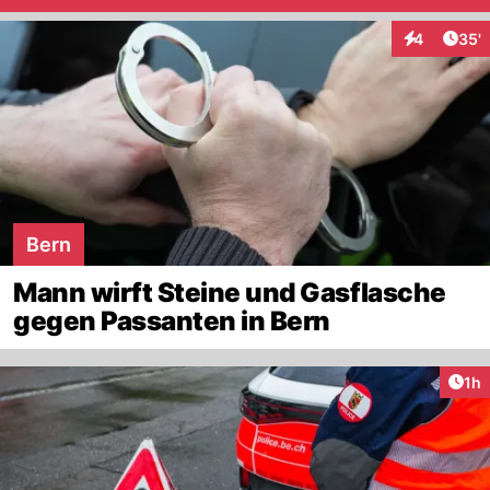
Arti
4
35'
Interaktione
Bern
Mann wirft Steine und Gasflasche
gegen Passanten in Bern
Art
1h