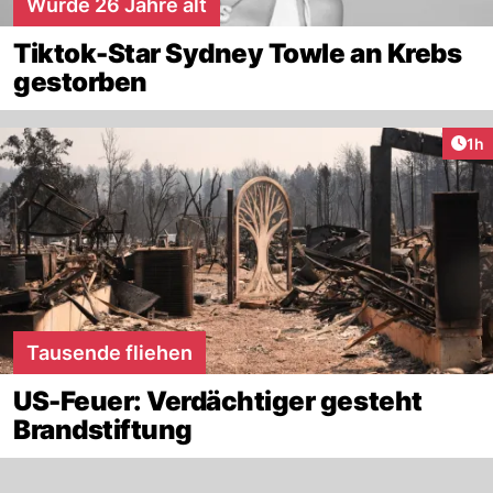
Wurde 26 Jahre alt
Tiktok-Star Sydney Towle an Krebs
gestorben
Art
1h
Tausende fliehen
US-Feuer: Verdächtiger gesteht
Brandstiftung