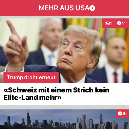
MEHR AUS USA
Arti
81
41'
Interaktionen
Trump droht erneut
«Schweiz mit einem Strich kein
Elite-Land mehr»
Art
1h