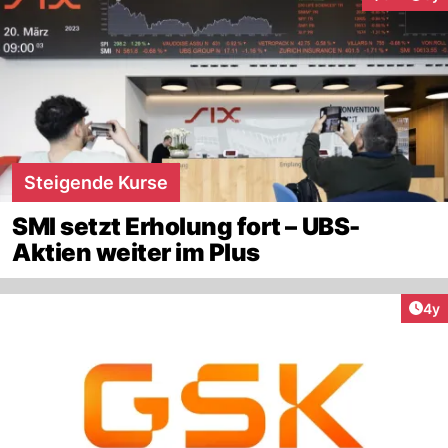
Interaktion
Steigende Kurse
SMI setzt Erholung fort – UBS-
Aktien weiter im Plus
Arti
4y