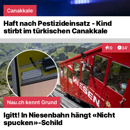
Canakkale
Haft nach Pestizideinsatz - Kind
stirbt im türkischen Canakkale
Arti
10
34'
Interaktionen
Nau.ch kennt Grund
Igitt! In Niesenbahn hängt «Nicht
spucken»-Schild