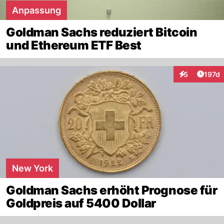
Anpassung
Goldman Sachs reduziert Bitcoin
und Ethereum ETF Best
Artike
5
197d
Interaktionen
New York
Goldman Sachs erhöht Prognose für
Goldpreis auf 5400 Dollar