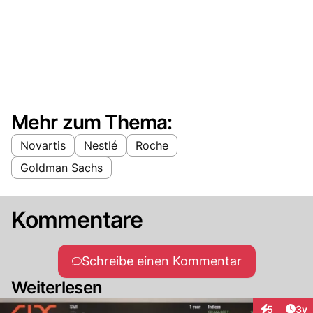
Mehr zum Thema:
Novartis
Nestlé
Roche
Goldman Sachs
Kommentare
Schreibe einen Kommentar
Weiterlesen
Arti
5
3y