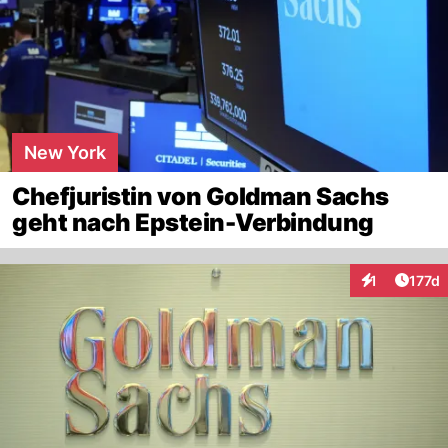
New York
Chefjuristin von Goldman Sachs
geht nach Epstein-Verbindung
Artike
1
177d
Interaktionen