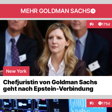
MEHR GOLDMAN SACHS
Artike
9
175d
Interaktionen
New York
Chefjuristin von Goldman Sachs
geht nach Epstein-Verbindung
Artike
3
175d
Interaktionen