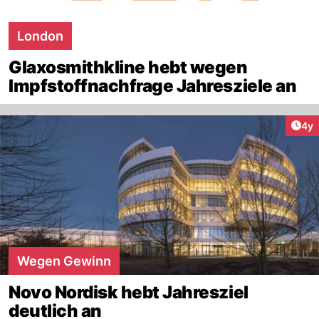
London
Glaxosmithkline hebt wegen
Impfstoffnachfrage Jahresziele an
Arti
4y
Wegen Gewinn
Novo Nordisk hebt Jahresziel
deutlich an