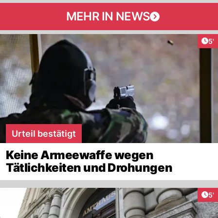
MEHR IN NEWS
Art
5'
Urteil bestätigt
Keine Armeewaffe wegen
Tätlichkeiten und Drohungen
Art
5'