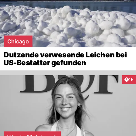
Chicago
Dutzende verwesende Leichen bei
US-Bestatter gefunden
Art
1h