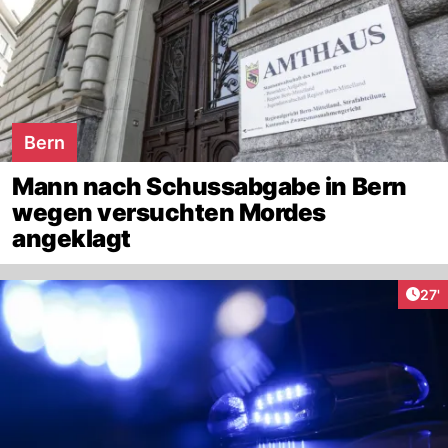
Bern
Mann nach Schussabgabe in Bern
wegen versuchten Mordes
angeklagt
Arti
27'