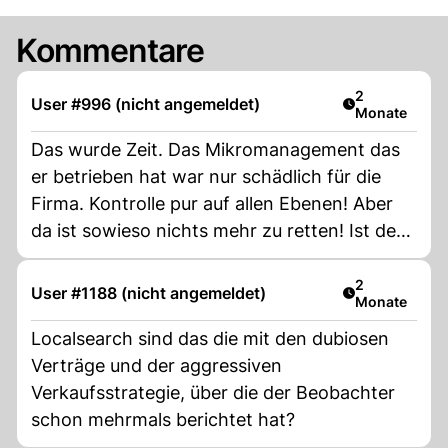
Kommentare
Artikel veröff
2
User #996 (nicht angemeldet)
Monate
Das wurde Zeit. Das Mikromanagement das
er betrieben hat war nur schädlich für die
Firma. Kontrolle pur auf allen Ebenen! Aber
da ist sowieso nichts mehr zu retten! Ist der
Ruf mal ruiniert, lebt sichs ungeniert! Und der
Ruf der Firma ist eh im Eimer!
Artikel veröff
2
User #1188 (nicht angemeldet)
Monate
Localsearch sind das die mit den dubiosen
Verträge und der aggressiven
Verkaufsstrategie, über die der Beobachter
schon mehrmals berichtet hat?