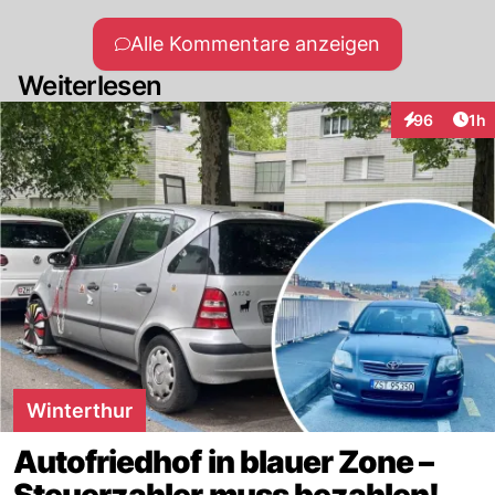
Alle Kommentare anzeigen
Weiterlesen
Art
96
1h
Interaktione
Winterthur
Autofriedhof in blauer Zone –
Steuerzahler muss bezahlen!