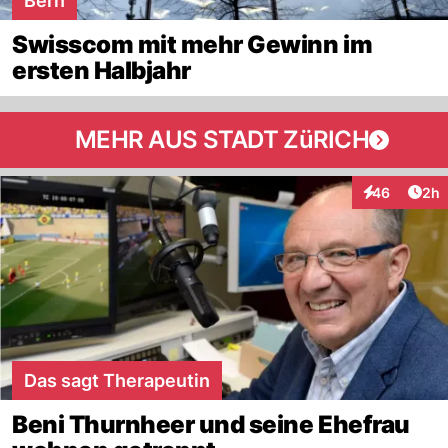
Bern
Swisscom mit mehr Gewinn im
ersten Halbjahr
MEHR AUS STADT ZüRICH
Arti
46
2h
Interaktionen
Das sagt Therapeutin
Beni Thurnheer und seine Ehefrau