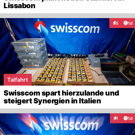
Lissabon
Art
3
1d
Interaktion
Talfahrt
Swisscom spart hierzulande und
steigert Synergien in Italien
Art
1
1d
Interaktion