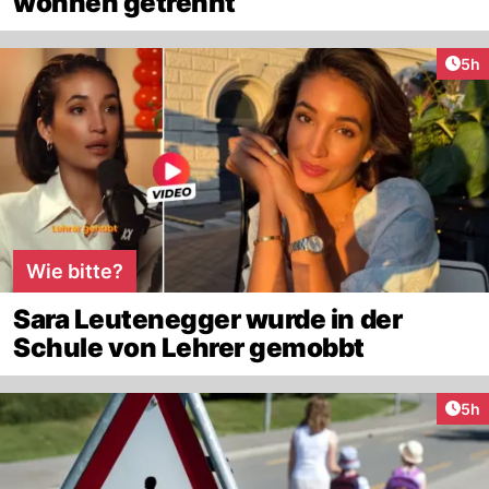
wohnen getrennt
Arti
5h
Wie bitte?
Sara Leutenegger wurde in der
Schule von Lehrer gemobbt
Arti
5h