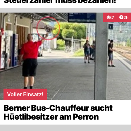
Arti
37
2h
Interaktionen
Voller Einsatz!
Berner Bus-Chauffeur sucht
Hüetlibesitzer am Perron