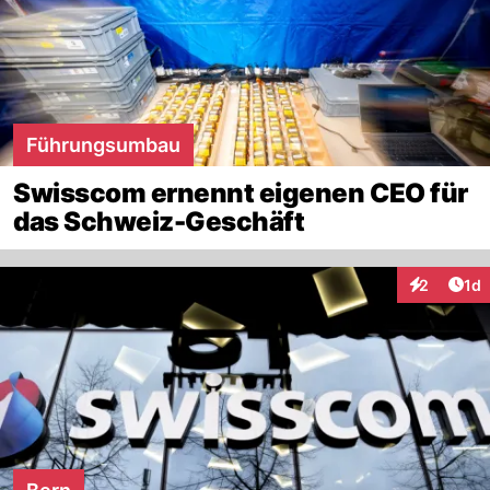
Führungsumbau
Swisscom ernennt eigenen CEO für
das Schweiz-Geschäft
Art
2
1d
Interaktion