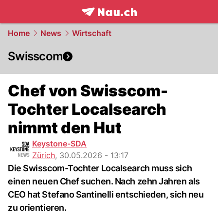
frontpage.
NAU.ch
Home
News
Wirtschaft
Swisscom
Chef von Swisscom-
Tochter Localsearch
nimmt den Hut
Keystone-SDA
Zürich
,
30.05.2026 - 13:17
Die Swisscom-Tochter Localsearch muss sich
einen neuen Chef suchen. Nach zehn Jahren als
CEO hat Stefano Santinelli entschieden, sich neu
zu orientieren.