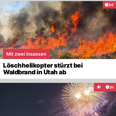
Arti
34'
Mit zwei Insassen
Löschhelikopter stürzt bei
Waldbrand in Utah ab
Arti
1
3h
Interaktion