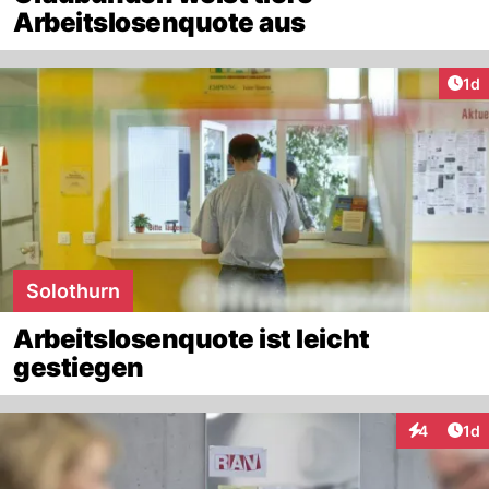
Arbeitslosenquote aus
Art
1d
Solothurn
Arbeitslosenquote ist leicht
gestiegen
Art
4
1d
Interaktion