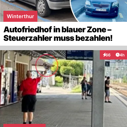
Winterthur
Autofriedhof in blauer Zone –
Steuerzahler muss bezahlen!
Arti
66
4h
Interaktionen