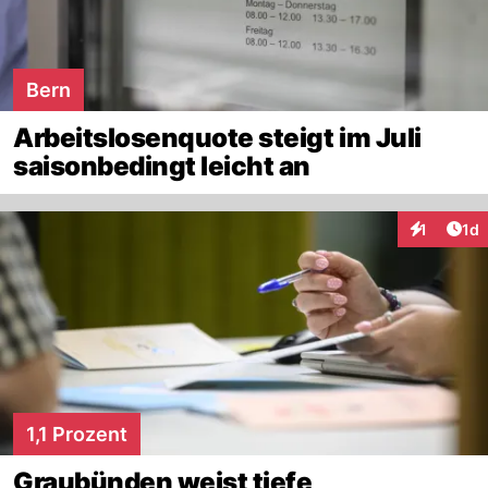
Bern
Arbeitslosenquote steigt im Juli
saisonbedingt leicht an
Art
1
1d
Interaktion
1,1 Prozent
Graubünden weist tiefe