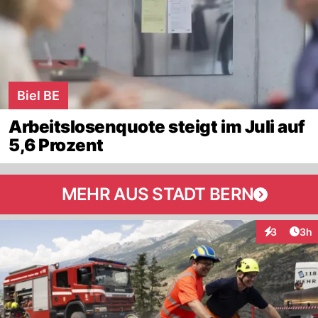
Biel BE
Arbeitslosenquote steigt im Juli auf
5,6 Prozent
MEHR AUS STADT BERN
Arti
3
3h
Interaktion