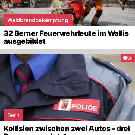
Waldbrandbekämpfung
32 Berner Feuerwehrleute im Wallis
ausgebildet
Arti
5h
Bern
Kollision zwischen zwei Autos – drei