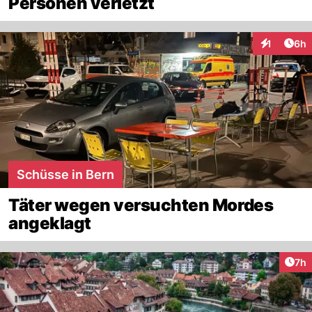
Personen verletzt
Arti
1
6h
Interaktion
Schüsse in Bern
Täter wegen versuchten Mordes
angeklagt
Arti
7h