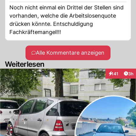
Noch nicht einmal ein Drittel der Stellen sind
vorhanden, welche die Arbeitslosenquote
drücken könnte. Entschuldigung
Fachkräftemangel!!!
Alle Kommentare anzeigen
Weiterlesen
Arti
141
3h
Interaktionen