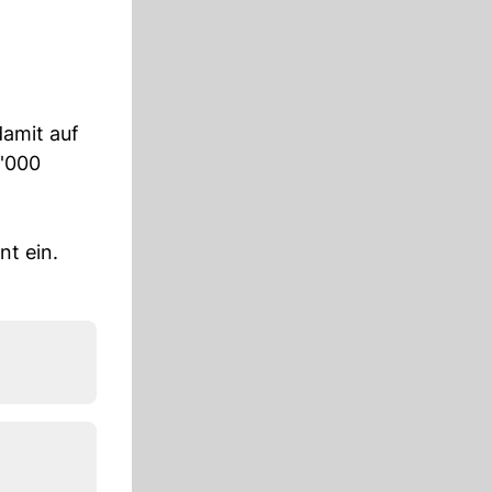
amit auf
4'000
nt ein.