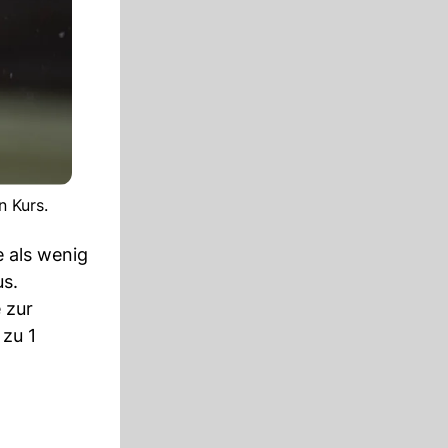
n Kurs.
 als wenig
us.
 zur
zu 1