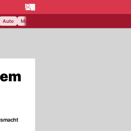
Auto
Matchcenter
Videos
Nau Plus
Lifestyle
stem
eismacht