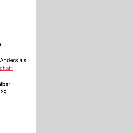
e
 Anders als
chaft
iber
 29