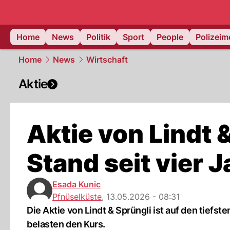
Home
News
Politik
Sport
People
Polizei
Home
News
Wirtschaft
Aktie
Aktie von Lindt 
Stand seit vier 
Esada Kunic
Pfnüselküste
,
13.05.2026 - 08:31
Die Aktie von Lindt & Sprüngli ist auf den tiefs
belasten den Kurs.