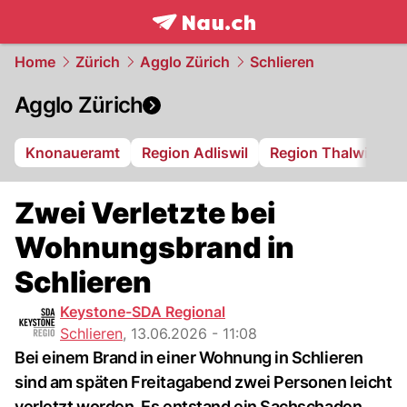
frontpage.
NAU.ch
Home
Zürich
Agglo Zürich
Schlieren
Agglo Zürich
Knonaueramt
Region Adliswil
Region Thalwil
R
Zwei Verletzte bei
Wohnungsbrand in
Schlieren
Keystone-SDA Regional
Schlieren
,
13.06.2026 - 11:08
Bei einem Brand in einer Wohnung in Schlieren
sind am späten Freitagabend zwei Personen leicht
verletzt worden. Es entstand ein Sachschaden