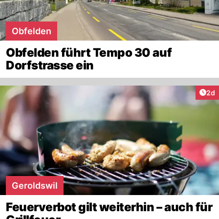
Obfelden
Obfelden führt Tempo 30 auf
Dorfstrasse ein
Arti
2d
Geroldswil
Feuerverbot gilt weiterhin – auch für