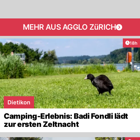
MEHR AUS AGGLO ZüRICH
Artik
18h
Dietikon
Camping-Erlebnis: Badi Fondli lädt
zur ersten Zeltnacht