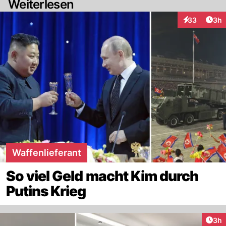
Weiterlesen
Arti
33
3h
Interaktionen
Waffenlieferant
So viel Geld macht Kim durch
Putins Krieg
Arti
3h