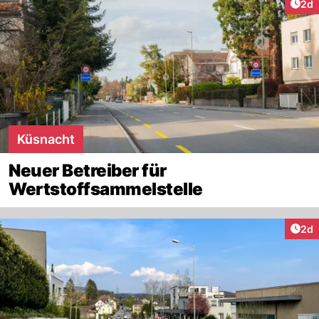
Arti
2d
Küsnacht
Neuer Betreiber für
Wertstoffsammelstelle
Arti
2d