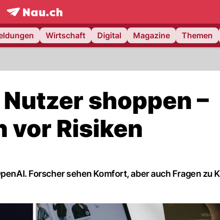
frontpage.
NAU.ch
meldungen
Wirtschaft
Digital
Magazine
Themen
r Nutzer shoppen –
 vor Risiken
OpenAI. Forscher sehen Komfort, aber auch Fragen zu K