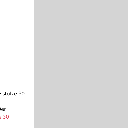
 stolze 60
Der
s 30