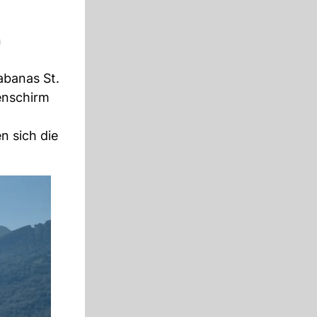
n
abanas St.
nenschirm
n sich die