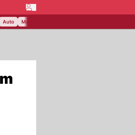
Auto
Matchcenter
Videos
Nau Plus
Lifestyle
rm