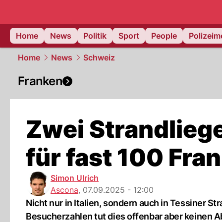
Home
News
Politik
Sport
People
Polizei
Home
News
Schweiz
Franken
Zwei Strandlieg
für fast 100 Fra
Simon Ulrich
Ascona
,
07.09.2025 - 12:00
Nicht nur in Italien, sondern auch in Tessiner 
Besucherzahlen tut dies offenbar aber keinen A