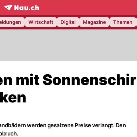
frontpage.
NAU.ch
meldungen
Wirtschaft
Digital
Magazine
Themen
en mit Sonnenschi
nken
Strandbädern werden gesalzene Preise verlangt. Den
bbruch.