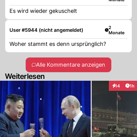
Es wird wieder gekuschelt
Artikel veröff
2
User #5944 (nicht angemeldet)
Monate
Woher stammt es denn ursprünglich?
Alle Kommentare anzeigen
Weiterlesen
Art
14
1h
Interaktione