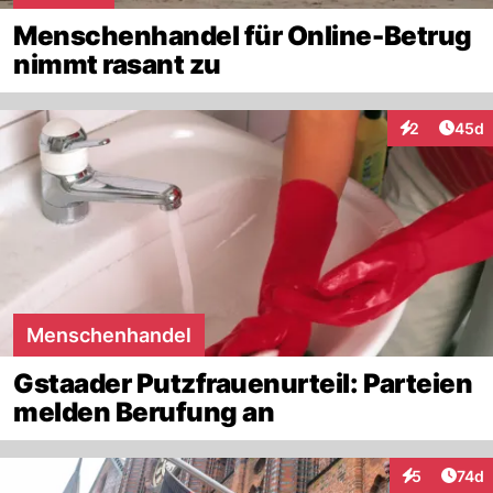
Menschenhandel für Online-Betrug
nimmt rasant zu
Artik
2
45d
Interaktionen
Menschenhandel
Gstaader Putzfrauenurteil: Parteien
melden Berufung an
Artik
5
74d
Interaktione