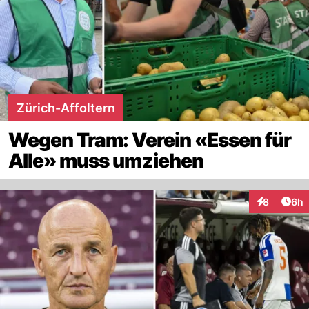
Zürich-Affoltern
Wegen Tram: Verein «Essen für
Alle» muss umziehen
Arti
8
6h
Interaktion