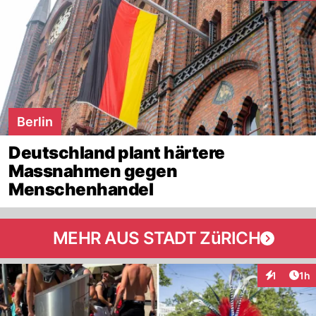
Berlin
Deutschland plant härtere
Massnahmen gegen
Menschenhandel
MEHR AUS STADT ZüRICH
Art
1
1h
Interaktion