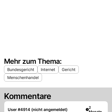
Mehr zum Thema:
Bundesgericht
Internet
Gericht
Menschenhandel
Kommentare
Artikel veröff
2
User #4914 (nicht angemeldet)
Monate