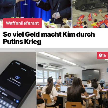
Waffenlieferant
So viel Geld macht Kim durch
Putins Krieg
Art
1h