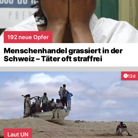
192 neue Opfer
Menschenhandel grassiert in der
Schweiz – Täter oft straffrei
Artik
12d
Laut UN