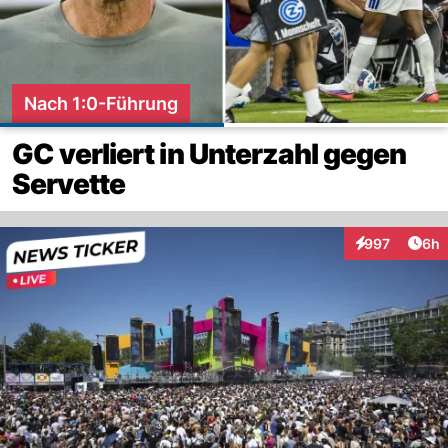
Nach 1:0-Führung
GC verliert in Unterzahl gegen
Servette
Arti
997
6h
Interaktionen