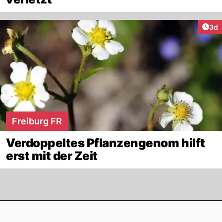
Arti
3d
Freiburg FR
Verdoppeltes Pflanzengenom hilft
erst mit der Zeit
Footer