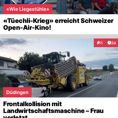
«Wie Liegestühle»
«Tüechli-Krieg» erreicht Schweizer
Open-Air-Kino!
Arti
11
2d
Interaktione
Düdingen
Frontalkollision mit
Landwirtschaftsmaschine – Frau
verletzt