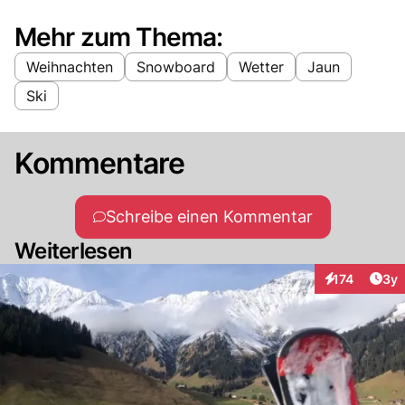
Mehr zum Thema:
Weihnachten
Snowboard
Wetter
Jaun
Ski
Kommentare
Schreibe einen Kommentar
Weiterlesen
Arti
174
3y
Interaktionen