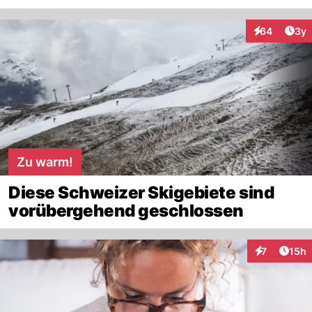
Arti
64
3y
Interaktionen
Zu warm!
Diese Schweizer Skigebiete sind
vorübergehend geschlossen
Artik
7
15h
Interaktione