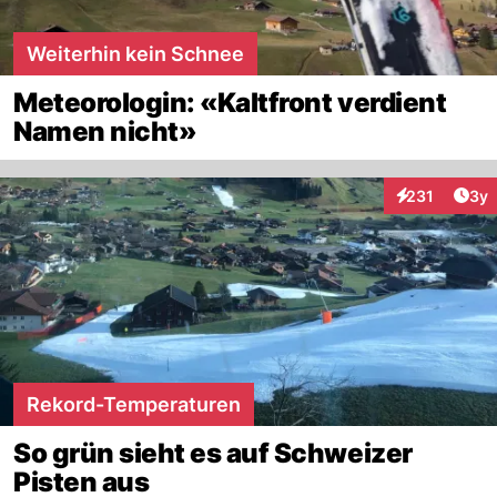
Weiterhin kein Schnee
Meteorologin: «Kaltfront verdient
Namen nicht»
Arti
231
3y
Interaktionen
Rekord-Temperaturen
So grün sieht es auf Schweizer
Pisten aus