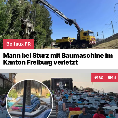
Belfaux FR
Mann bei Sturz mit Baumaschine im
Kanton Freiburg verletzt
Art
160
1d
Interaktionen