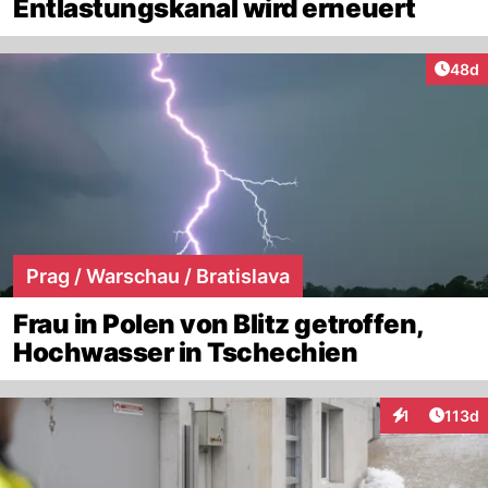
Entlastungskanal wird erneuert
Artik
48d
Prag / Warschau / Bratislava
Frau in Polen von Blitz getroffen,
Hochwasser in Tschechien
Artike
1
113d
Interaktionen