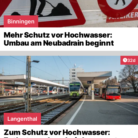
Binningen
Mehr Schutz vor Hochwasser:
Umbau am Neubadrain beginnt
Artik
32d
Langenthal
Zum Schutz vor Hochwasser: