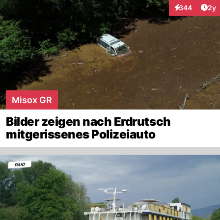
Arti
344
2y
Interaktionen
Misox GR
Bilder zeigen nach Erdrutsch
mitgerissenes Polizeiauto