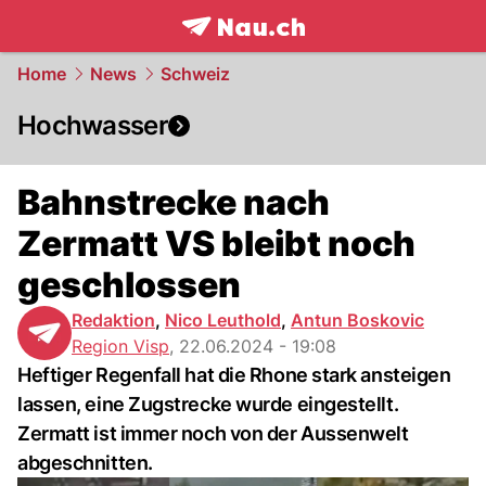
frontpage.
NAU.ch
Home
News
Schweiz
Hochwasser
Bahnstrecke nach
Zermatt VS bleibt noch
geschlossen
Redaktion
,
Nico Leuthold
,
Antun Boskovic
Region Visp
,
22.06.2024 - 19:08
Heftiger Regenfall hat die Rhone stark ansteigen
lassen, eine Zugstrecke wurde eingestellt.
Zermatt ist immer noch von der Aussenwelt
abgeschnitten.