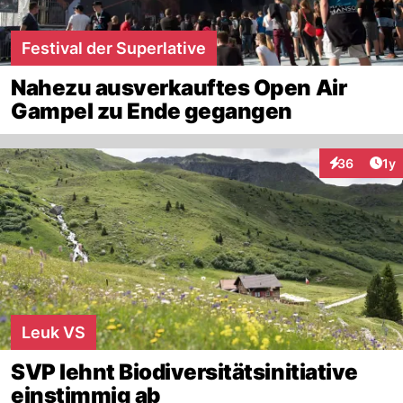
Festival der Superlative
Nahezu ausverkauftes Open Air
Gampel zu Ende gegangen
Art
36
1y
Interaktione
Leuk VS
SVP lehnt Biodiversitätsinitiative
einstimmig ab