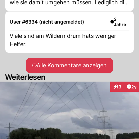
wie sie damit umgehen müssen. Lediglich die
Touristen reagieren darauf mit übertriebenen
Reaktionen.
Artikel verö
2
User #6334 (nicht angemeldet)
Jahre
Viele sind am Wildern drum hats weniger
Helfer.
Alle Kommentare anzeigen
Weiterlesen
Arti
13
2y
Interaktione