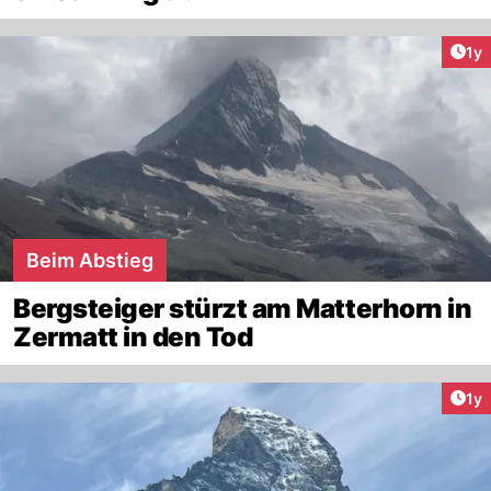
Art
1y
Beim Abstieg
Bergsteiger stürzt am Matterhorn in
Zermatt in den Tod
Art
1y