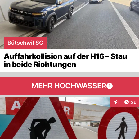
Bütschwil SG
Auffahrkollision auf der H16 – Stau
in beide Richtungen
MEHR HOCHWASSER
Artik
1
12d
Interaktione