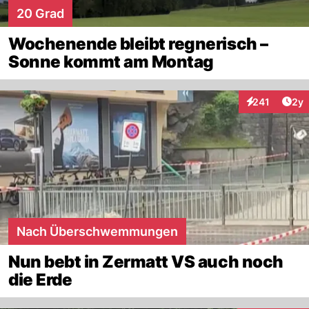
20 Grad
Wochenende bleibt regnerisch –
Sonne kommt am Montag
Arti
241
2y
Interaktionen
Nach Überschwemmungen
Nun bebt in Zermatt VS auch noch
die Erde