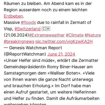
Räumen zu bleiben. Am Abend kam es in der
Region ausserdem noch zu einem leichten
Erdbeben
.
Massive
#floods
due to rainfall in Zermatt of
Visp,
#Switzerland
🇨🇭
(21.06.2024)
#Extremeweather
#Climate
#Nature
#breakingnews
pic.twitter.com/vigKzwKA2H
— Genesis Watchman Report
(@ReportWatchman)
June 21, 2024
«Unser Helfer sind müde», erklärt die Zermatter
Gemeindepräsidentin Romy Biner-Hauser am
Samstagmorgen dem «Walliser Boten». «Viele
von ihnen waren die ganze Nacht unterwegs
und brauchen Erholung.» Im Dorf habe man
einen Aufruf gestartet, um weitere Helferinnen
und Helfer zu finden. Damit die Aufräumarbeiten
weitergehen könnten.