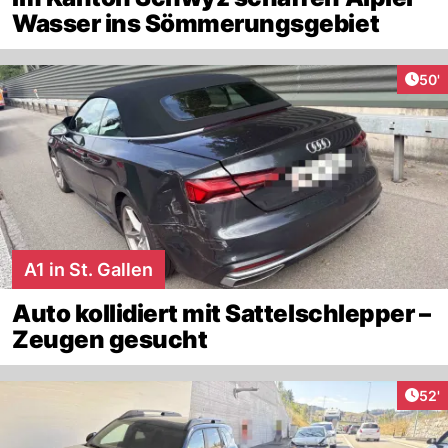
Wasser ins Sömmerungsgebiet
Arti
50'
A1 in St. Gallen
Auto kollidiert mit Sattelschlepper –
Zeugen gesucht
Arti
52'