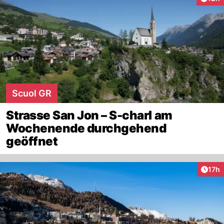
Scuol GR
Strasse San Jon – S-charl am
Wochenende durchgehend
geöffnet
Artik
17h