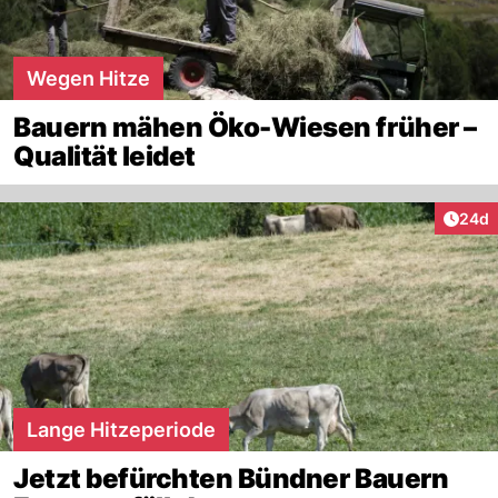
Wegen Hitze
Bauern mähen Öko-Wiesen früher –
Qualität leidet
Artik
24d
Lange Hitzeperiode
Jetzt befürchten Bündner Bauern