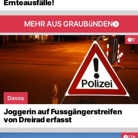
Ernteausfälle!
MEHR AUS GRAUBüNDEN
Art
5'
Davos
Joggerin auf Fussgängerstreifen
von Dreirad erfasst
Artik
12h