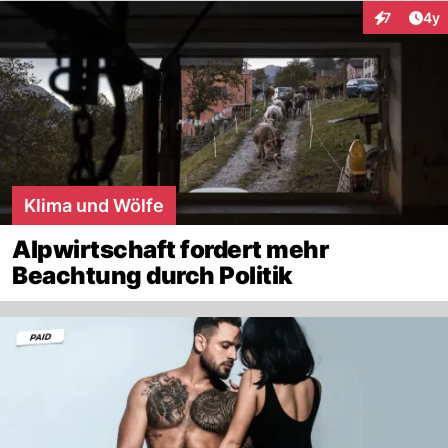
Arti
7
4y
Interaktion
Klima und Wölfe
Alpwirtschaft fordert mehr
Beachtung durch Politik