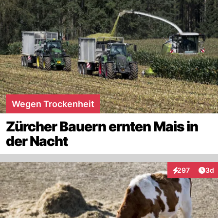
Wegen Trockenheit
Zürcher Bauern ernten Mais in
der Nacht
Arti
297
3d
Interaktionen