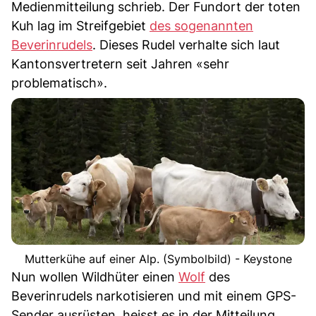
Medienmitteilung schrieb. Der Fundort der toten
Kuh lag im Streifgebiet
des sogenannten
Beverinrudels
. Dieses Rudel verhalte sich laut
Kantonsvertretern seit Jahren «sehr
problematisch».
Mutterkühe auf einer Alp. (Symbolbild) - Keystone
Nun wollen Wildhüter einen
Wolf
des
Beverinrudels narkotisieren und mit einem GPS-
Sender ausrüsten, heisst es in der Mitteilung