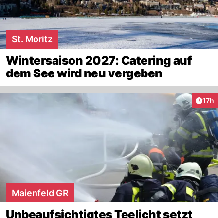
St. Moritz
Wintersaison 2027: Catering auf
dem See wird neu vergeben
Artik
17h
Maienfeld GR
Unbeaufsichtigtes Teelicht setzt