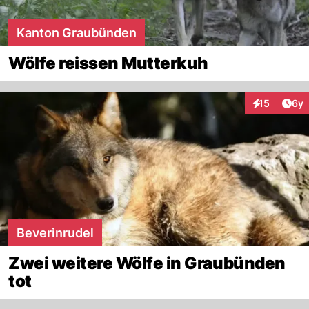
Kanton Graubünden
Wölfe reissen Mutterkuh
Arti
15
6y
Interaktione
Beverinrudel
Zwei weitere Wölfe in Graubünden
tot