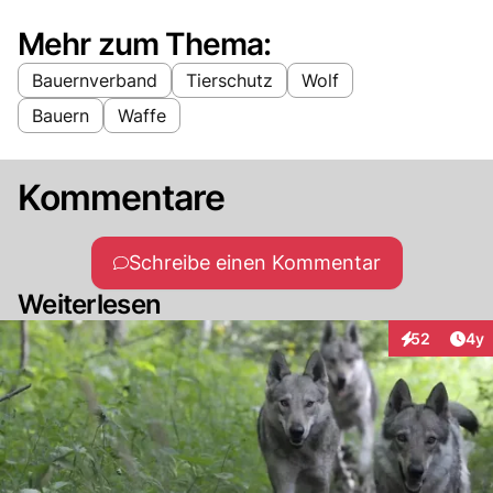
Mehr zum Thema:
Bauernverband
Tierschutz
Wolf
Bauern
Waffe
Kommentare
Schreibe einen Kommentar
Weiterlesen
Arti
52
4y
Interaktionen