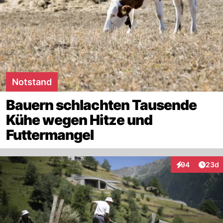
Notstand
Bauern schlachten Tausende
Kühe wegen Hitze und
Futtermangel
Artik
94
23d
Interaktionen