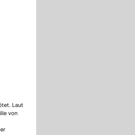
tet. Laut
lie von
der