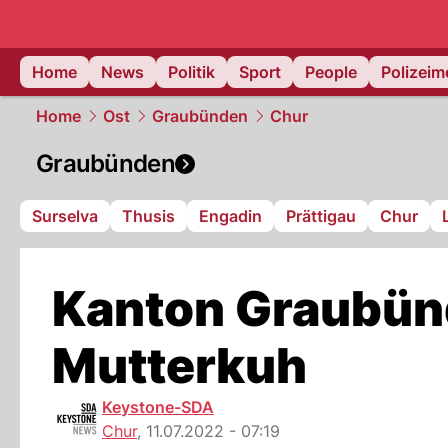
Home
News
Politik
Sport
People
Polizei
Home
Ost
Graubünden
Chur
Graubünden
Surselva
Thusis
Engadin
Prättigau
Chur
Kanton Graubünd
Mutterkuh
Keystone-SDA
Chur
,
11.07.2022 - 07:19