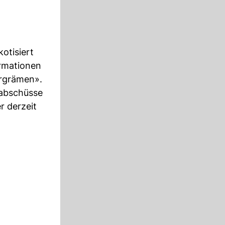
otisiert
ormationen
ergrämen».
sabschüsse
r derzeit