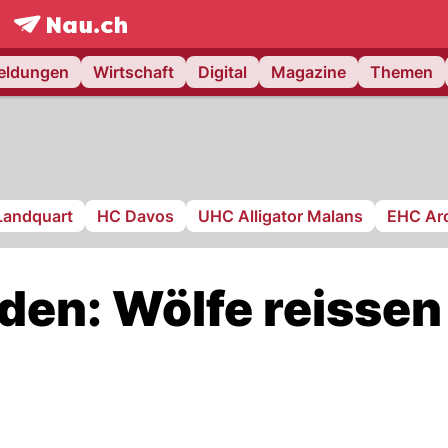
frontpage.
NAU.ch
meldungen
Wirtschaft
Digital
Magazine
Themen
Landquart
HC Davos
UHC Alligator Malans
EHC Ar
en: Wölfe reissen