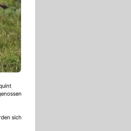
quint
tgenossen
rden sich