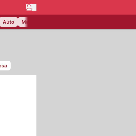
Auto
Matchcenter
Videos
Nau Plus
Lifestyle
osa