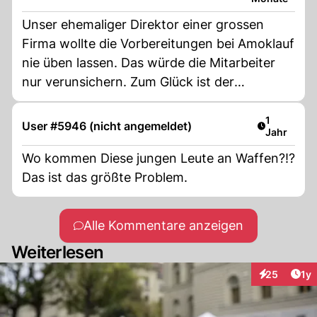
Unser ehemaliger Direktor einer grossen
Firma wollte die Vorbereitungen bei Amoklauf
nie üben lassen. Das würde die Mitarbeiter
nur verunsichern. Zum Glück ist der
Bremsklotz nun weg!
Artikel ver
1
User #5946 (nicht angemeldet)
Jahr
Wo kommen Diese jungen Leute an Waffen?!?
Das ist das größte Problem.
Alle Kommentare anzeigen
Weiterlesen
Art
25
1y
Interaktione