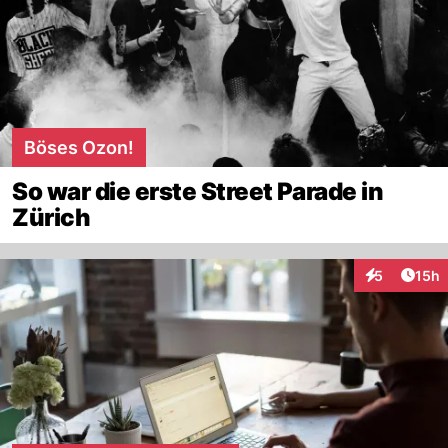
Böses Ozon!
So war die erste Street Parade in
Zürich
Artik
5
15h
Interaktione