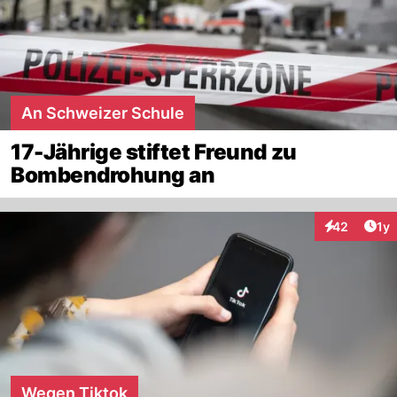
An Schweizer Schule
17-Jährige stiftet Freund zu
Bombendrohung an
Art
42
1y
Interaktione
Wegen Tiktok