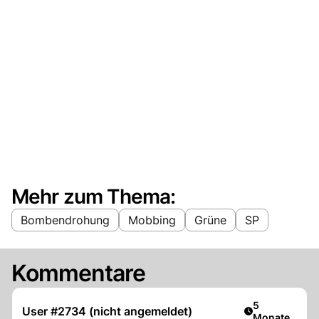
Mehr zum Thema:
Bombendrohung
Mobbing
Grüne
SP
Kommentare
Artikel veröff
5
User #2734 (nicht angemeldet)
Monate