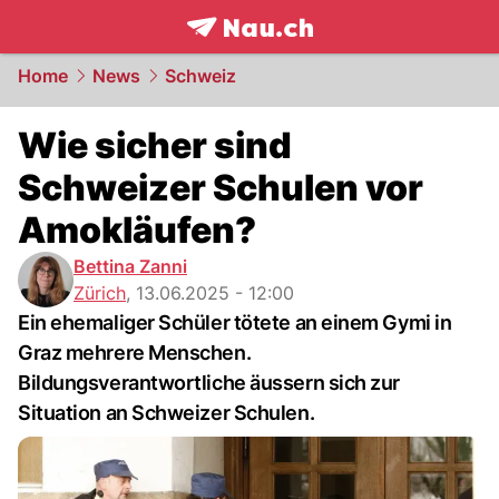
frontpage.
NAU.ch
Home
News
Schweiz
Wie sicher sind
Schweizer Schulen vor
Amokläufen?
Bettina Zanni
Zürich
,
13.06.2025 - 12:00
Ein ehemaliger Schüler tötete an einem Gymi in
Graz mehrere Menschen.
Bildungsverantwortliche äussern sich zur
Situation an Schweizer Schulen.