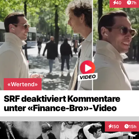
Arti
40
7h
Interaktionen
«Wertend»
SRF deaktiviert Kommentare
unter «Finance-Bro»-Video
Artik
150
15h
Interaktionen