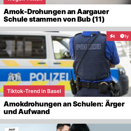
Amok-Drohungen an Aargauer
Schule stammen von Bub (11)
Art
4
1y
Interaktion
Tiktok-Trend in Basel
Amokdrohungen an Schulen: Ärger
und Aufwand