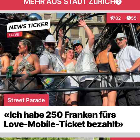
MEHR AUS STADT ZüRICH
Arti
702
55'
Interaktionen
Street Parade
«Ich habe 250 Franken fürs
Love-Mobile-Ticket bezahlt»