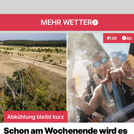
MEHR WETTER
Arti
139
4d
Interaktionen
Abkühlung bleibt kurz
Schon am Wochenende wird es