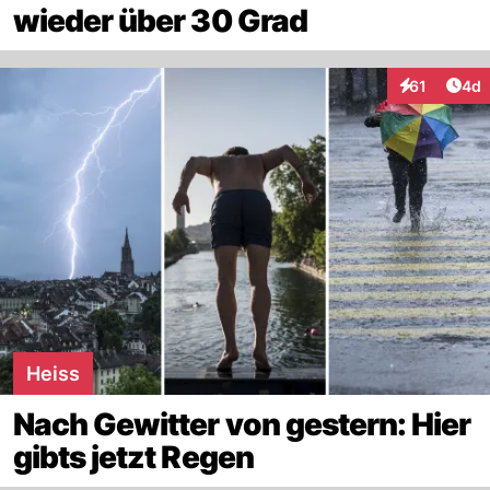
wieder über 30 Grad
Arti
61
4d
Interaktione
Heiss
Nach Gewitter von gestern: Hier
gibts jetzt Regen