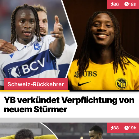
Artik
36
18h
Interaktionen
Schweiz-Rückkehrer
YB verkündet Verpflichtung von
neuem Stürmer
Artik
38
19h
Interaktionen