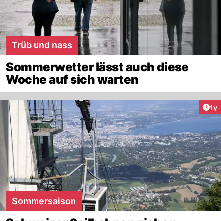
Trüb und nass
Sommerwetter lässt auch diese
Woche auf sich warten
Art
1y
Sommersaison