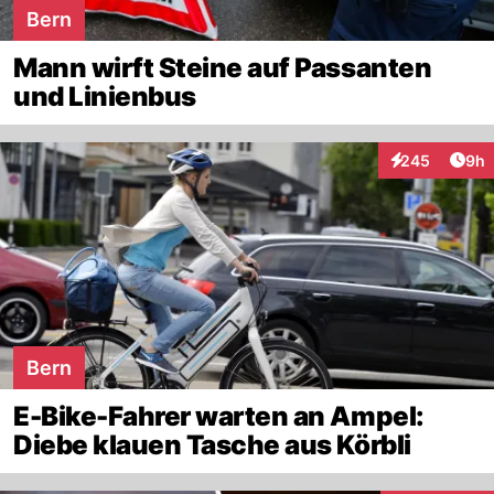
Bern
Mann wirft Steine auf Passanten
und Linienbus
Arti
245
9h
Interaktionen
Bern
E-Bike-Fahrer warten an Ampel:
Diebe klauen Tasche aus Körbli