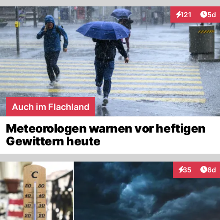
Arti
121
5d
Interaktionen
Auch im Flachland
Meteorologen warnen vor heftigen
Gewittern heute
Arti
35
6d
Interaktionen