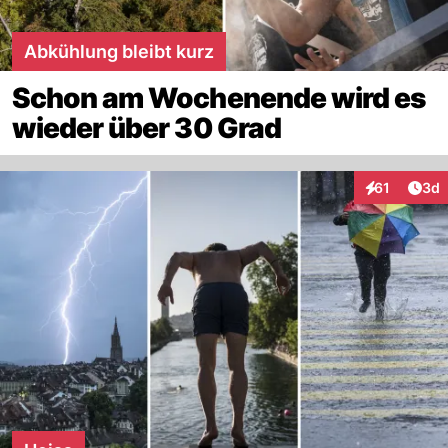
Abkühlung bleibt kurz
Schon am Wochenende wird es
wieder über 30 Grad
Arti
61
3d
Interaktione