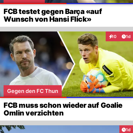
FCB testet gegen Barça «auf
Wunsch von Hansi Flick»
Art
10
1d
Interaktione
Gegen den FC Thun
FCB muss schon wieder auf Goalie
Omlin verzichten
Art
1d