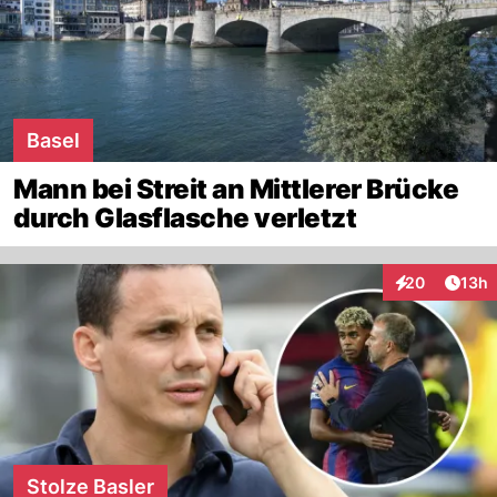
Basel
Mann bei Streit an Mittlerer Brücke
durch Glasflasche verletzt
Artik
20
13h
Interaktionen
Stolze Basler