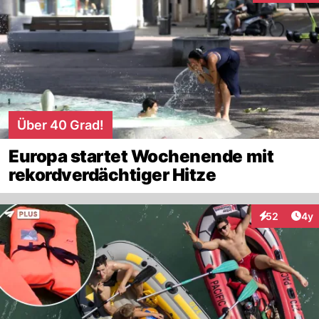
Über 40 Grad!
Europa startet Wochenende mit
rekordverdächtiger Hitze
Arti
52
4y
Interaktionen