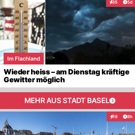
Arti
35
5d
Interaktionen
Im Flachland
Wieder heiss – am Dienstag kräftige
Gewitter möglich
MEHR AUS STADT BASEL
Arti
19
8h
Interaktione