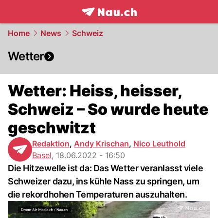
frontpage.
NAU.ch
Home
News
Schweiz
Wetter
Wetter: Heiss, heisser,
Schweiz – So wurde heute
geschwitzt
Redaktion
,
Andy Krischan
,
Nico Leuthold
Basel
,
18.06.2022 - 16:50
Die Hitzewelle ist da: Das Wetter veranlasst viele
Schweizer dazu, ins kühle Nass zu springen, um
die rekordhohen Temperaturen auszuhalten.