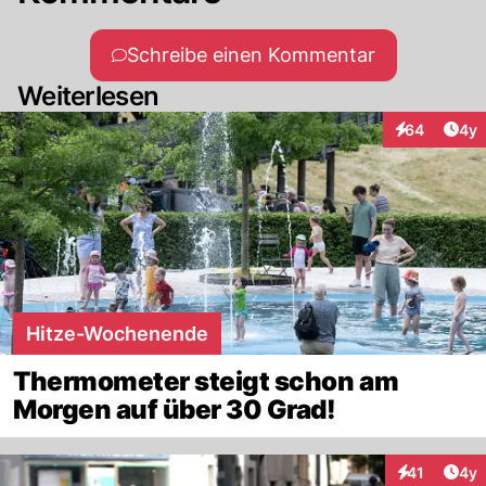
Schreibe einen Kommentar
Weiterlesen
Arti
64
4y
Interaktionen
Hitze-Wochenende
Thermometer steigt schon am
Morgen auf über 30 Grad!
Arti
41
4y
Interaktione