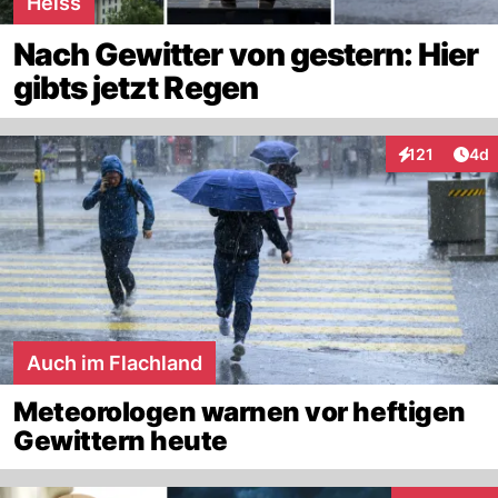
Heiss
Nach Gewitter von gestern: Hier
gibts jetzt Regen
Arti
121
4d
Interaktionen
Auch im Flachland
Meteorologen warnen vor heftigen
Gewittern heute