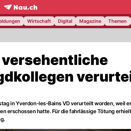
frontpage.
NAU.ch
meldungen
Wirtschaft
Digital
Magazine
Themen
 versehentliche
dkollegen verurtei
tag in Yverdon-les-Bains VD verurteilt worden, weil e
 erschossen hatte. Für die fahrlässige Tötung erhielt
g.