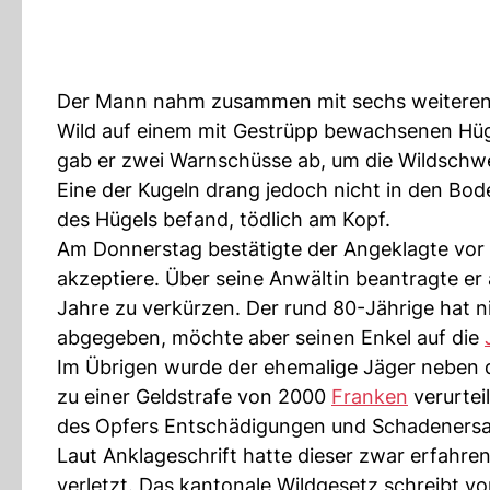
Der Mann nahm zusammen mit sechs weiteren P
Wild auf einem mit Gestrüpp bewachsenen Hüge
gab er zwei Warnschüsse ab, um die Wildschw
Eine der Kugeln drang jedoch nicht in den Bod
des Hügels befand, tödlich am Kopf.
Am Donnerstag bestätigte der Angeklagte vor
akzeptiere. Über seine Anwältin beantragte er a
Jahre zu verkürzen. Der rund 80-Jährige hat n
abgegeben, möchte aber seinen Enkel auf die
Im Übrigen wurde der ehemalige Jäger neben d
zu einer Geldstrafe von 2000
Franken
verurtei
des Opfers Entschädigungen und Schadenersa
Laut Anklageschrift hatte dieser zwar erfahre
verletzt. Das kantonale Wildgesetz schreibt vor