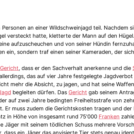
ersonen an einer Wildschweinjagd teil. Nachdem si
l versteckt hatte, kletterte der Mann auf den Hüge
eine aufzuscheuchen und von seiner Hündin fernzuha
en ein, sondern traf einen seiner Kameraden, der sic
Gericht
, dass er den Sachverhalt anerkenne und die
llerdings, das auf vier Jahre festgelegte Jagdverbot 
icht mehr die Absicht, zu jagen, und hat seine Waffe
Jagd
begleiten dürfen. Das
Gericht
gab seinem Antrag
er auf zwei Jahre bedingten Freiheitsstrafe von ze
lt. Er muss zudem die Gerichtskosten tragen und der 
tz in Höhe von insgesamt rund 75'000
Franken
zahle
ne Jäger mit seinem tödlichen Schuss mehrere Vorsch
, dass ein Jäger das anvisierte Tier stets genau identi