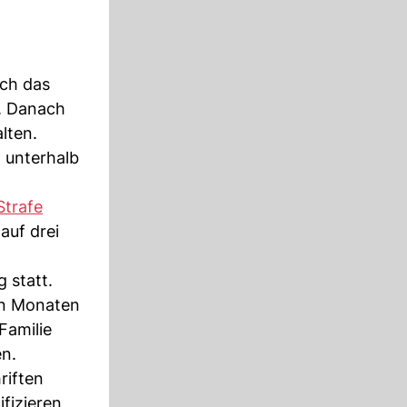
ch das
l. Danach
lten.
h unterhalb
Strafe
auf drei
n
 statt.
hn Monaten
Familie
n.
riften
fizieren,