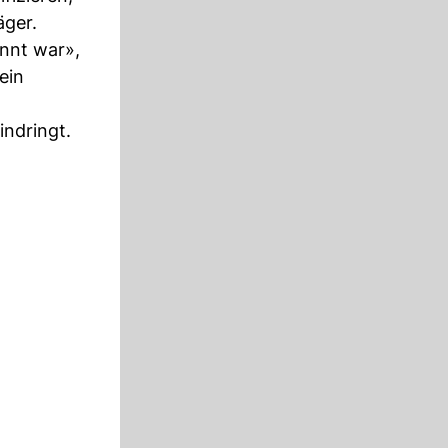
äger.
nnt war»,
ein
indringt.