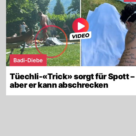
Badi-Diebe
Tüechli-«Trick» sorgt für Spott –
aber er kann abschrecken