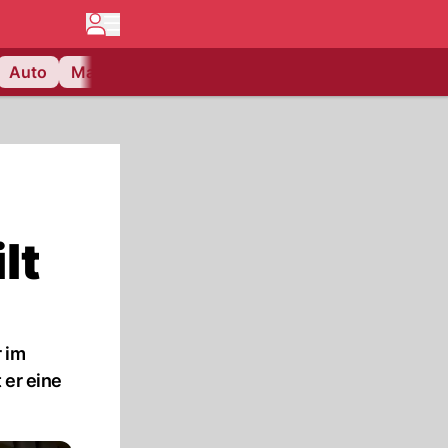
Auto
Matchcenter
Videos
Nau Plus
Lifestyle
lt
r im
 er eine