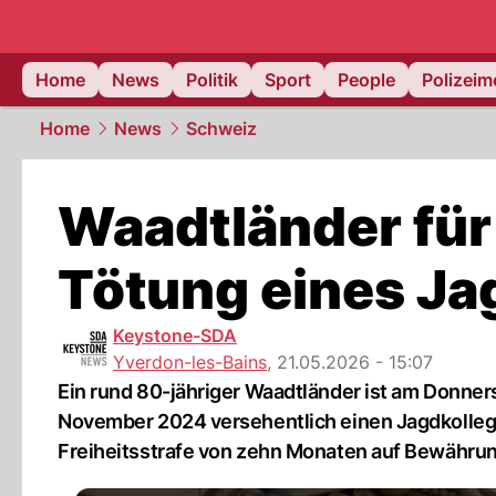
Home
News
Politik
Sport
People
Polizei
Home
News
Schweiz
Waadtländer für
Tötung eines Jag
Keystone-SDA
Yverdon-les-Bains
,
21.05.2026 - 15:07
Ein rund 80-jähriger Waadtländer ist am Donners
November 2024 versehentlich einen Jagdkollegen
Freiheitsstrafe von zehn Monaten auf Bewährun