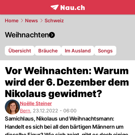
frontpage.
NAU.ch
Home
News
Schweiz
Weihnachten
Übersicht
Bräuche
Im Ausland
Songs
Vor Weihnachten: Warum
wird der 6. Dezember dem
Nikolaus gewidmet?
Noëlle Steiner
Bern
,
23.12.2022 - 06:00
Samichlaus, Nikolaus und Weihnachtsmann:
Handelt es sich bei all den bärtigen Männern um
dieselbe Figur? Wie sich zeigt, gibt es doch einige