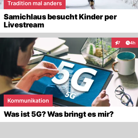
Tradition mal anders
Samichlaus besucht Kinder per
Livestream
Arti
7
4h
Interaktion
Kommunikation
Was ist 5G? Was bringt es mir?