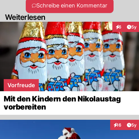
Schreibe einen Kommentar
Weiterlesen
Arti
6
5y
Interaktion
Vorfreude
Mit den Kindern den Nikolaustag
vorbereiten
Arti
16
5y
Interaktione