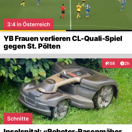
3:4 in Österreich
YB Frauen verlieren CL-Quali-Spiel
gegen St. Pölten
Arti
158
2h
Interaktionen
Schnitte
Inselspital: «Roboter-Rasenmäher