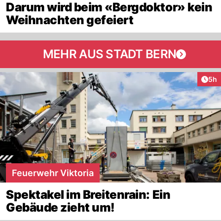
Darum wird beim «Bergdoktor» kein
Weihnachten gefeiert
MEHR AUS STADT BERN
Arti
5h
Feuerwehr Viktoria
Spektakel im Breitenrain: Ein
Gebäude zieht um!