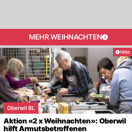
MEHR WEIHNACHTEN
Artike
100d
Oberwil BL
Aktion «2 x Weihnachten»: Oberwil
hilft Armutsbetroffenen