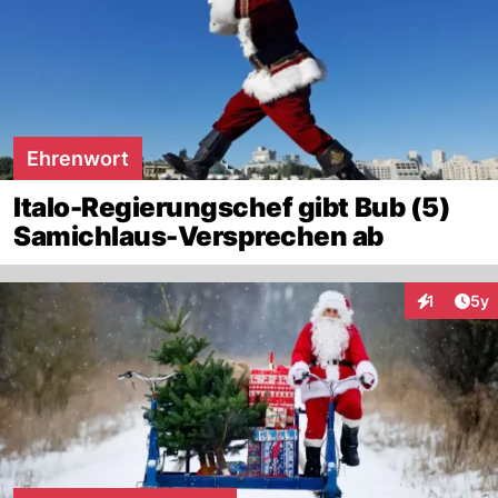
Ehrenwort
Italo-Regierungschef gibt Bub (5)
Samichlaus-Versprechen ab
Arti
1
5y
Interaktion