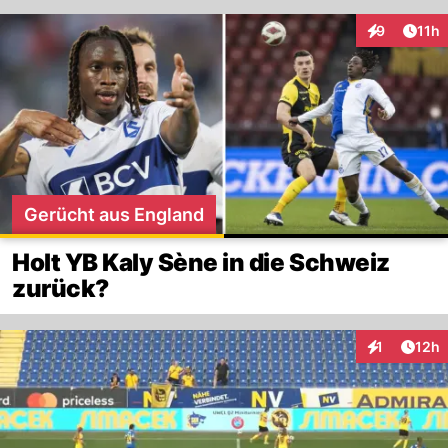
Artik
9
11h
Interaktione
Gerücht aus England
Holt YB Kaly Sène in die Schweiz
zurück?
Artik
1
12h
Interaktione