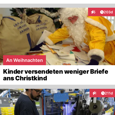
Artikel
5
203d
Interaktionen
An Weihnachten
Kinder versendeten weniger Briefe
ans Christkind
Artike
1
211d
Interaktionen