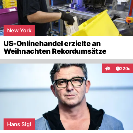
New York
US-Onlinehandel erzielte an
Weihnachten Rekordumsätze
Artikel
8
220d
Interaktionen
Hans Sigl